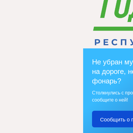
Не убран му
на дороге, н
фонарь?
Столкнулись с пр
сообщите о ней!
Сообщить о 