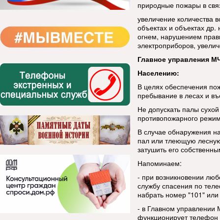
природные пожары в свя
увеличение количества в
объектах и объектах др
огнем, нарушением прав
электроприборов, увелич
Главное управления МЧ
Населению:
В целях обеспечения по
пребывание в лесах и въ
Не допускать палы сухой
противопожарного режим
В случае обнаружения н
пал или тлеющую лесную 
затушить его собственны
Напоминаем:
- при возникновении люб
службу спасения по тел
набрать номер "101" или 
- в Главном управлении 
функционирует телефон д