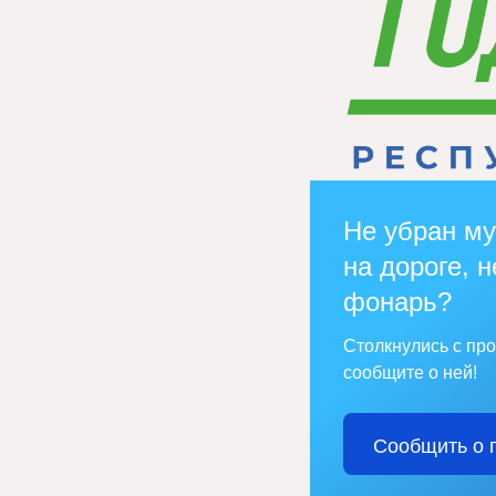
Не убран му
на дороге, н
фонарь?
Столкнулись с пр
сообщите о ней!
Сообщить о 