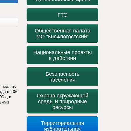
ГТО
Общественная палата
МО "Княжпогостский"
Национальные проекты
в действии
Безопасность
населения
том, что
ода по 06
Охрана окружающей
ТО», в
среды и природные
ющими
ресурсы
Территориальная
избирательная