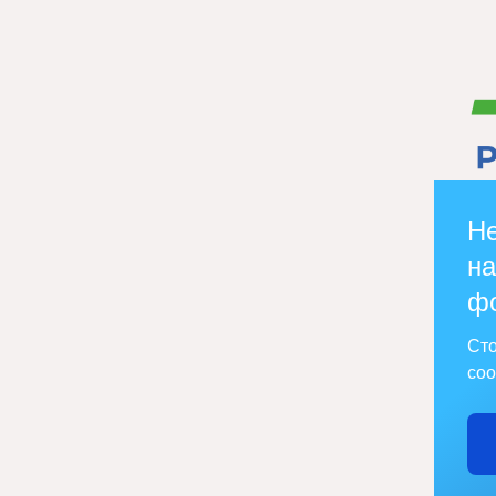
Не
на
ф
Сто
соо