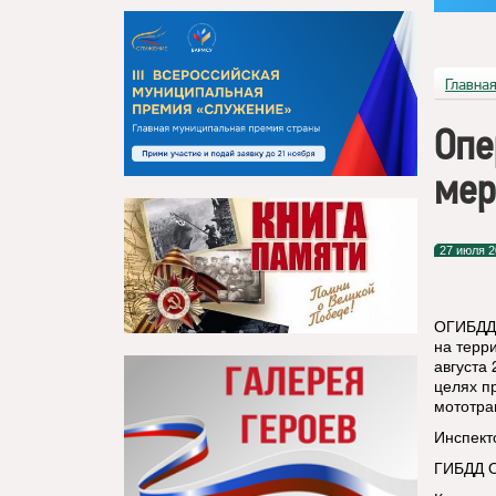
Главна
Опе
мер
27 июля 2
ОГИБДД 
на терр
августа
целях п
мототра
Инспект
ГИБДД О