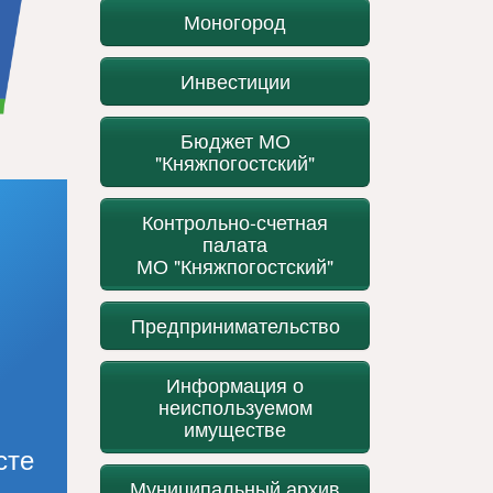
Моногород
Инвестиции
Бюджет МО
"Княжпогостский"
Контрольно-счетная
палата
МО "Княжпогостский"
Предпринимательство
Информация о
неиспользуемом
имуществе
сте
Муниципальный архив