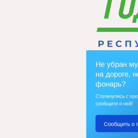
Не убран му
на дороге, н
фонарь?
Столкнулись с пр
сообщите о ней!
Сообщить о 