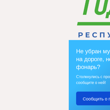
Не убран му
на дороге, н
фонарь?
Столкнулись с пр
сообщите о ней!
Сообщить о 