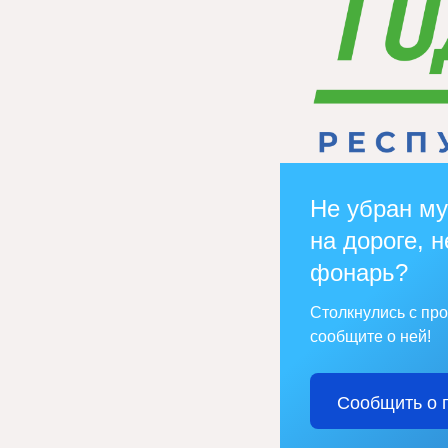
Не убран му
на дороге, н
фонарь?
Столкнулись с пр
сообщите о ней!
Сообщить о 