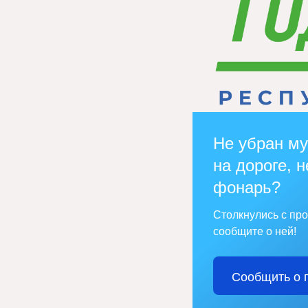
Не убран му
на дороге, н
фонарь?
Столкнулись с пр
сообщите о ней!
Сообщить о 