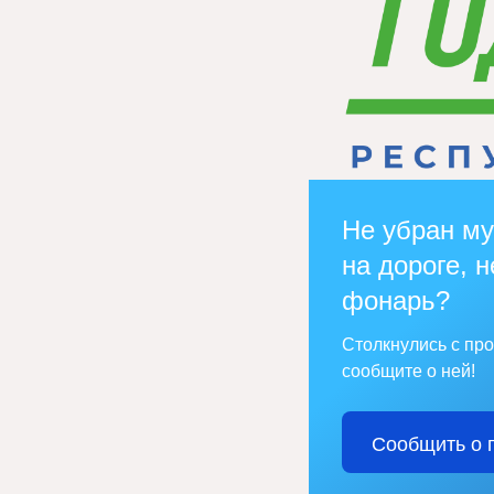
Не убран му
на дороге, н
фонарь?
Столкнулись с пр
сообщите о ней!
Сообщить о 