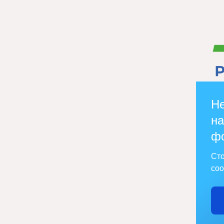
Не
на
ф
Сто
соо