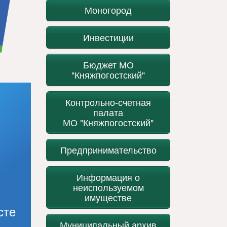
Моногород
Инвестиции
Бюджет МО
"Княжпогостский"
Контрольно-счетная
палата
МО "Княжпогостский"
Предпринимательство
Информация о
неиспользуемом
имуществе
сте
Муниципальный архив