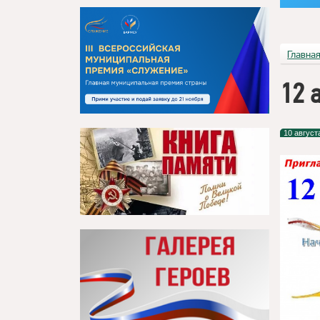
Главна
12 
10 август