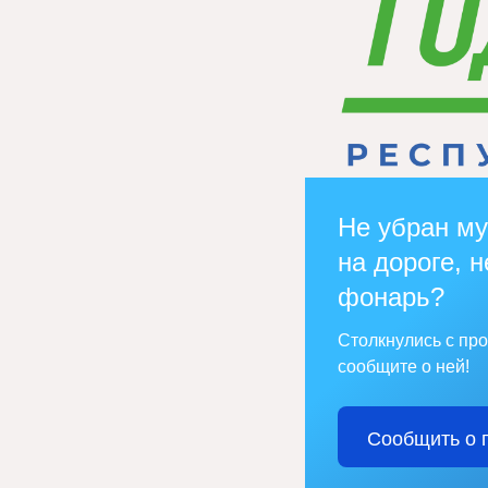
Не убран му
на дороге, н
фонарь?
Столкнулись с пр
сообщите о ней!
Сообщить о 