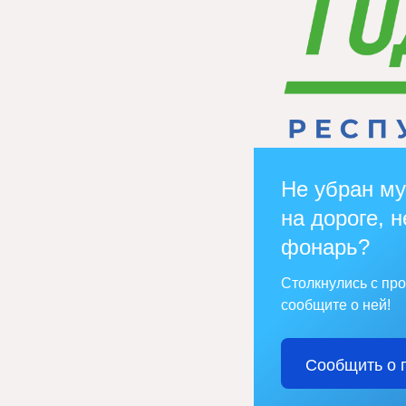
Не убран му
на дороге, н
фонарь?
Столкнулись с пр
сообщите о ней!
Сообщить о 