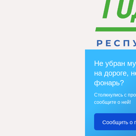
Не убран му
на дороге, н
фонарь?
Столкнулись с пр
сообщите о ней!
Сообщить о 