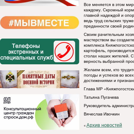
Все меняется в этом мир
каждому. Скромный корми
главной надеждой и опор
ведь труд сельских труж
преданности своей родин
Своим рачительным хозя
мастерством вы создает
комплекса Княжпогостск
картофель, производится
столах наших жителей. С
верность выбранной про
Желаем всем, кто трудитс
погоды и успехов во все
достижениями и признан
Глава МР «Княжпогостск
Татьяна Пугачева
Руководитель администр
Вячеслав Ивочкин
Архив новостей
«