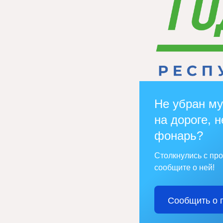
Не убран му
на дороге, н
фонарь?
Столкнулись с пр
сообщите о ней!
Сообщить о 