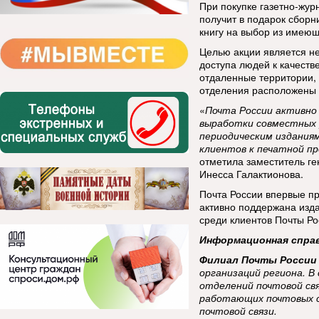
При покупке газетно-жур
получит в подарок сборн
книгу на выбор из имею
Целью акции является не
доступа людей к качеств
отдаленные территории, 
отделения расположены т
«
Почта России активно
выработки совместных 
периодическим изданиям
клиентов к печатной пр
отметила заместитель ге
Инесса Галактионова.
Почта России впервые пр
активно поддержана изд
среди клиентов Почты Ро
Информационная спра
Филиал Почты России 
организаций региона. В
отделений почтовой связ
работающих почтовых с
почтовой связи.