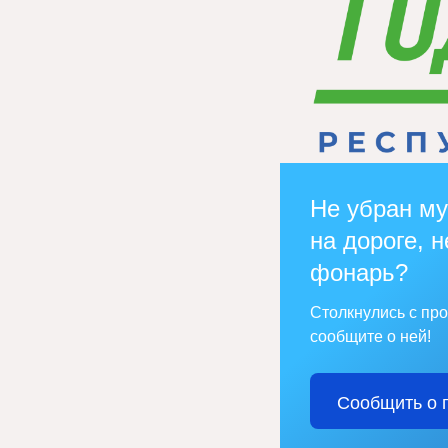
Не убран му
на дороге, н
фонарь?
Столкнулись с пр
сообщите о ней!
Сообщить о 