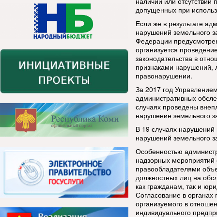
наличии или отсутствии 
допущенных при использо
Если же в результате а
нарушений земельного за
Федерации предусмотрен
организуется проведени
законодательства в отно
признаками нарушений, 
правонарушении.
За 2017 год Управлением
административных обсле
случаях проведены внеп
нарушение земельного з
В 19 случаях нарушений 
нарушений земельного з
Особенностью администр
надзорных мероприятий 
правообладателями объе
должностных лиц на обс
как гражданам, так и ю
Согласование в органах
организуемого в отношен
индивидуального предпри