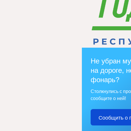
Не убран му
на дороге, н
фонарь?
Столкнулись с пр
сообщите о ней!
Сообщить о 