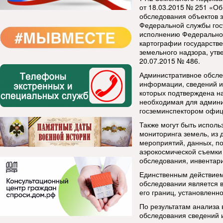
от 18.03.2015 № 251 «О
обследования объектов 
Федеральной службы госу
исполнению Федеральной
картографии государств
земельного надзора, ут
20.07.2015 № 486.
Административное обсле
информации, сведений и
которых подтверждена на
необходимая для админ
госземинспектором офици
Также могут быть исполь
мониторинга земель, из
мероприятий, данных, п
аэрокосмической съемки
обследования, инвентар
Единственным действием
обследовании является в
его границ, установленно
По результатам анализа 
обследования сведений 