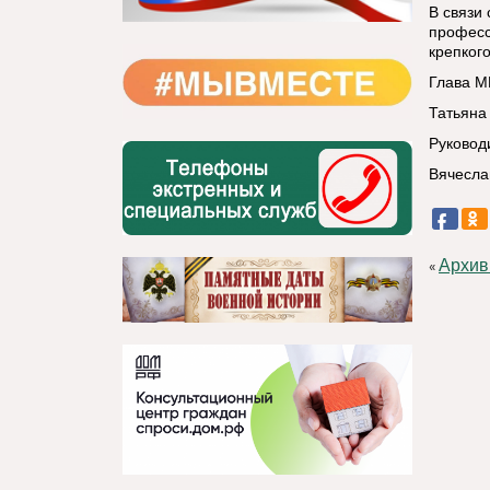
В связи
професс
крепког
Глава М
Татьяна
Руковод
Вячесла
Архив
«