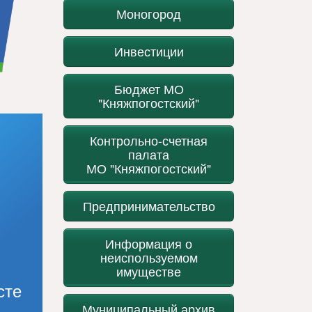
Моногород
Инвестиции
Бюджет МО
"Княжпогостский"
Контрольно-счетная
палата
МО "Княжпогостский"
Предпринимательство
Информация о
неиспользуемом
имуществе
сте
Муниципальный архив