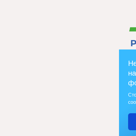
Не
на
ф
Сто
соо