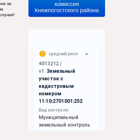
комиссия
на за
ям
Княжпогостского района
олучия!