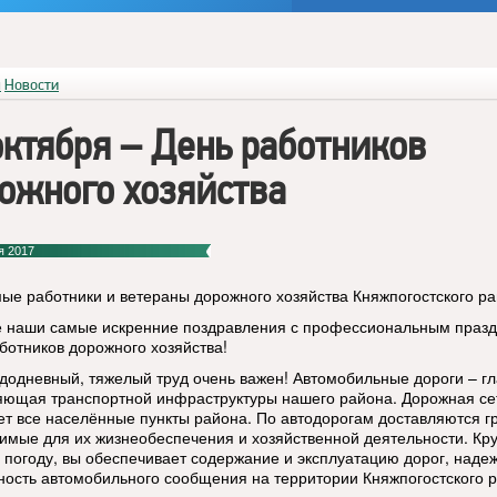
я
Новости
октября – День работников
ожного хозяйства
я 2017
ые работники и ветераны дорожного хозяйства Княжпогостского ра
 наши самые искренние поздравления с профессиональным празд
ботников дорожного хозяйства!
додневный, тяжелый труд очень важен! Автомобильные дороги – г
яющая транспортной инфраструктуры нашего района. Дорожная се
ет все населённые пункты района. По автодорогам доставляются г
имые для их жизнеобеспечения и хозяйственной деятельности. Кру
 погоду, вы обеспечивает содержание и эксплуатацию дорог, надеж
ность автомобильного сообщения на территории Княжпогостского 