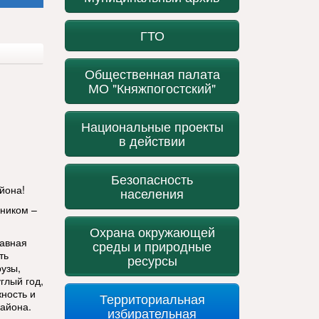
ГТО
Общественная палата
МО "Княжпогостский"
Национальные проекты
в действии
Безопасность
йона!
населения
ником –
Охрана окружающей
лавная
среды и природные
ть
ресурсы
рузы,
глый год,
ность и
Территориальная
района.
избирательная