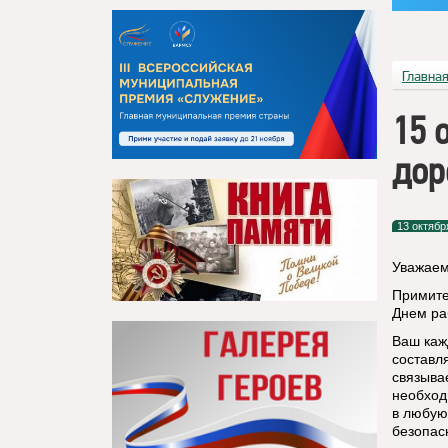
Главна
15 
дор
13 октябр
Уважаем
Примите
Днем ра
Ваш каж
составл
связыва
необход
в любую
безопас