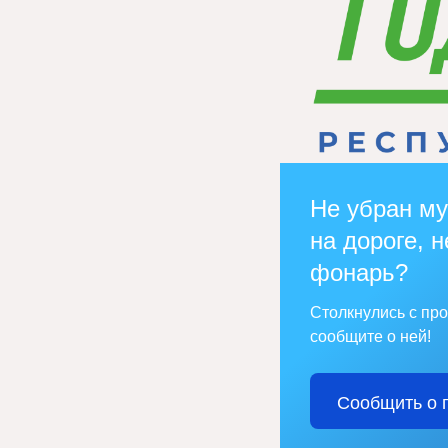
Не убран му
на дороге, н
фонарь?
Столкнулись с пр
сообщите о ней!
Сообщить о 