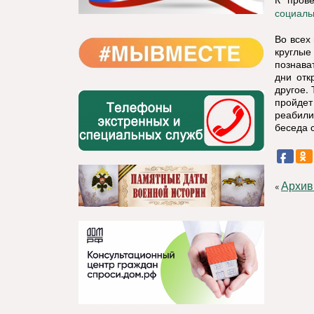
социаль
Во всех
круглы
познава
дни отк
другое.
пройдет
реабили
беседа 
Архив
«