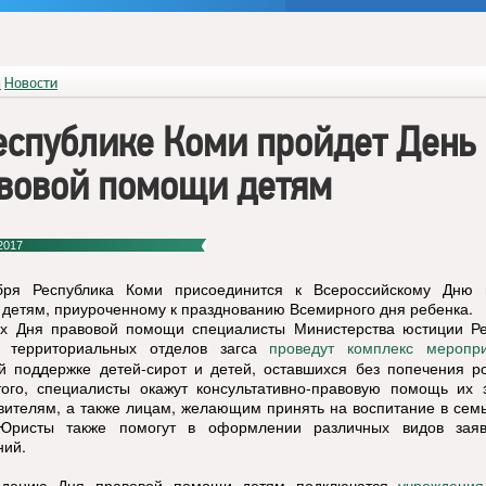
я
Новости
еспублике Коми пройдет День
вовой помощи детям
2017
бря Республика Коми присоединится к Всероссийскому Дню 
детям, приуроченному к празднованию Всемирного дня ребенка.
х Дня правовой помощи специалисты Министерства юстиции Ре
 территориальных отделов загса
проведут комплекс меропр
й поддержке детей-сирот и детей, оставшихся без попечения р
ого, специалисты окажут консультативно-правовую помощь их 
вителям, а также лицам, желающим принять на воспитание в сем
 Юристы также помогут в оформлении различных видов зая
ий.
едению Дня правовой помощи детям подключатся