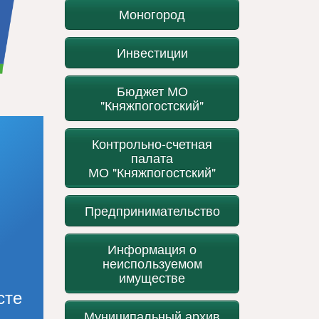
Моногород
Инвестиции
Бюджет МО
"Княжпогостский"
Контрольно-счетная
палата
МО "Княжпогостский"
Предпринимательство
Информация о
неиспользуемом
имуществе
сте
Муниципальный архив