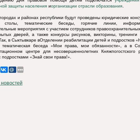
учреждения
и
.
ной защиты населения
организации отрасли образования
 городах и районах республики будут проведены
юридические конс
е столы, тематические беседы, горячие линии, информ
тельные мероприятия с участием сотрудников правоохранительных
рытых дверей, а также конкурсы рисунков, викторины, тренинги
Так, в Сыктывкаре в
Отделении реабилитации детей и подростков 
 тематическая беседа «Мои права, мои обязанности», а в Со
тационном центре для несовершеннолетних Княжпогостского 
с подростками «Знай свои права!».
 новостей