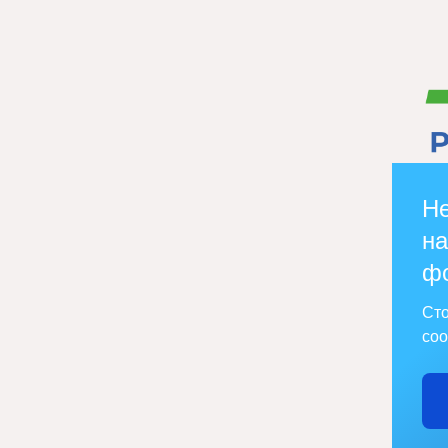
Не
на
ф
Сто
соо