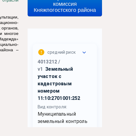
 отрасли
комиссия
Княжпогостского района
ультации,
ационно-
 органов,
 и многое
«Надежда»
циально-
района –