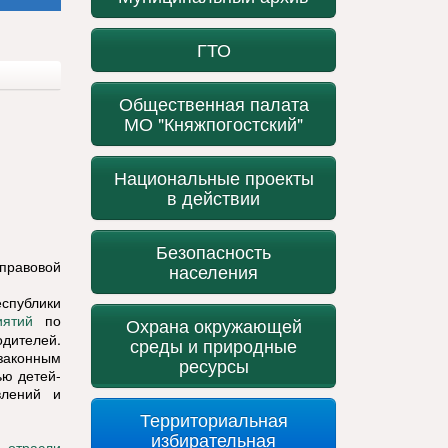
ГТО
Общественная палата
МО "Княжпогостский"
Национальные проекты
в действии
Безопасность
правовой
населения
спублики
по
иятий
Охрана окружающей
одителей.
среды и природные
законным
ресурсы
ью детей-
влений и
Территориальная
избирательная