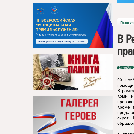
Главна
В Р
пра
1 ноября 
20 ноя
помощи 
В рамка
Коми и
правово
Кроме т
предста
сирот.
обращен
К пров