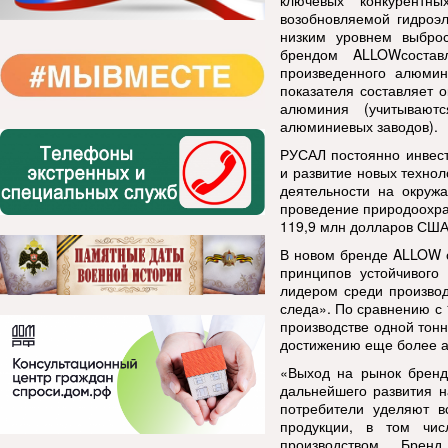
ключевых конкурентн
возобновляемой гидроэл
низким уровнем выброс
брендом
ALLOW
соста
произведенного алюмин
показателя составляет 
алюминия (учитывают
алюминиевых заводов).
РУСАЛ постоянно инвест
и развитие новых техно
деятельности на окруж
проведение природоохра
119,9 млн долларов США
В новом бренде
ALLOW
принципов устойчивого 
лидером среди произво
следа». По сравнению с
производстве одной тон
достижению еще более 
«Выход на рынок брен
дальнейшего развития н
потребители уделяют в
продукции, в том чис
производством. Бре