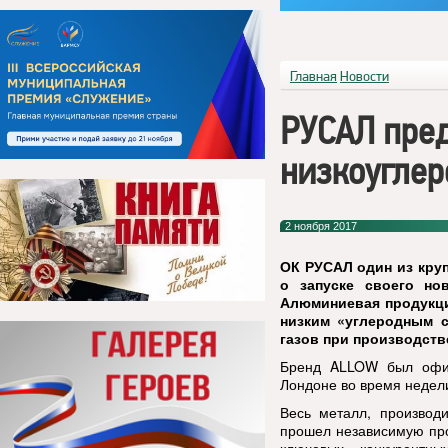
Главная
Новости
РУСАЛ пред
низкоугле
2 ноября 2017
ОК РУСАЛ
один из кру
о запуске своего но
Алюминиевая продукц
низким «углеродным 
газов при производств
Бренд
ALLOW
был офи
Лондоне во время недел
Весь металл, произво
прошел независимую про