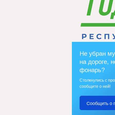
Не убран му
на дороге, н
фонарь?
Столкнулись с пр
сообщите о ней!
Сообщить о 