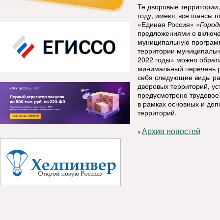
Те дворовые территории,
году, имеют все шансы по
«Единая Россия» «
Город
предложениями о включе
муниципальную програм
территории муниципальн
2022 годы» можно обрат
минимальный перечень ра
себя следующие виды ра
дворовых территорий, ус
предусмотрено трудовое
в рамках основных и доп
территорий.
Архив новостей
«