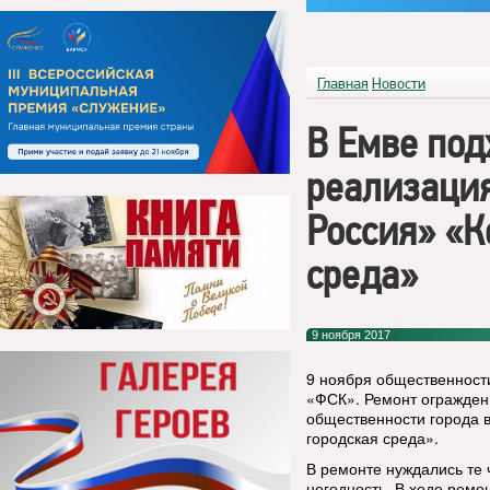
Главная
Новости
В Емве под
реализация
Россия» «К
среда»
9 ноября 2017
9 ноября общественност
«ФСК». Ремонт огражден
общественности города 
городская среда».
В ремонте нуждались те 
негодность. В ходе ремо