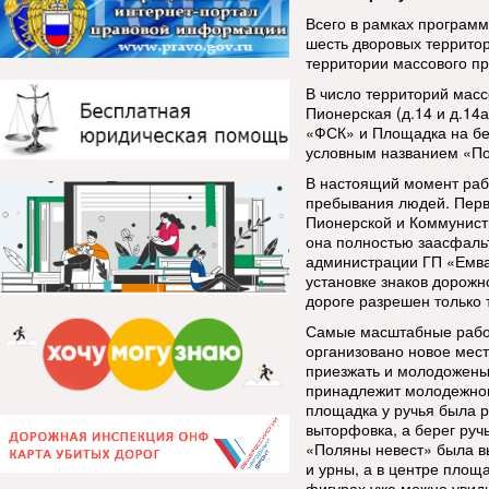
Всего в рамках програм
шесть дворовых террито
территории массового п
В число территорий мас
Пионерская (д.14 и д.14
«ФСК» и Площадка на бер
условным названием «По
В настоящий момент раб
пребывания людей. Пер
Пионерской и Коммунисти
она полностью заасфальт
администрации ГП «Емва
установке знаков дорож
дороге разрешен только 
Самые масштабные работ
организовано новое мест
приезжать и молодожены
принадлежит молодежном
площадка у ручья была р
выторфовка, а берег руч
«Поляны невест» была в
и урны, а в центре площ
фигурах уже можно увид