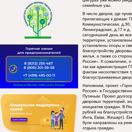
семейные узы.
В число дворов, где про
прилегающие к домам: Пер
Коммунистическая, д.30, 
Ленинградская, д.17 и д. 
сегодняшний день во вс
территории, установлены
установлены опоры и све
благоустройству дворовы
жилья, а также со сторо
Россия». К сожалению, о
так как администрация Г
фактам несоответствия т
благоустраиваемых двор
Напомним, проект «
Горо
Россия» в Государствен
Путиным. Проект долгоср
дворовых территорий, зн
инициатив граждан. В Ре
рублей на благоустройст
Инта, Емва, Жешарт). Ем
були направлены на ремо
отдыха граждан.