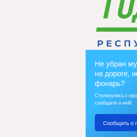
Не убран му
на дороге, н
фонарь?
Столкнулись с пр
сообщите о ней!
Сообщить о 