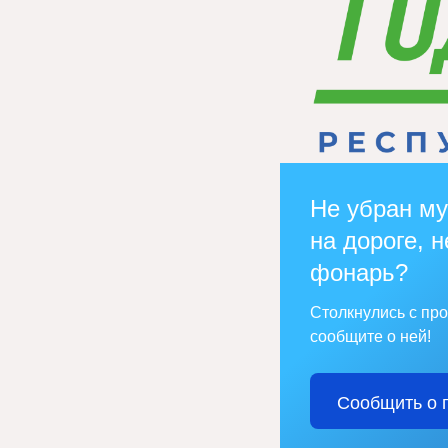
Не убран му
на дороге, н
фонарь?
Столкнулись с пр
сообщите о ней!
Сообщить о 