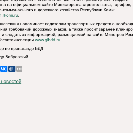
на на официальном сайте Министерства строительства, тарифов,
-коммунального и дорожного хозяйства Республики Коми:
.
.rkomi.ru
инспекция напоминает водителям транспортных средств о необход
ния требований дорожных знаков, а также просит заранее планиро
 и следить за информацией, размещаемой на сайте Минстроя Рес
Госавтоинспекции
.
www.gibdd.ru
ор по пропаганде БДД
др Бобровский
 новостей