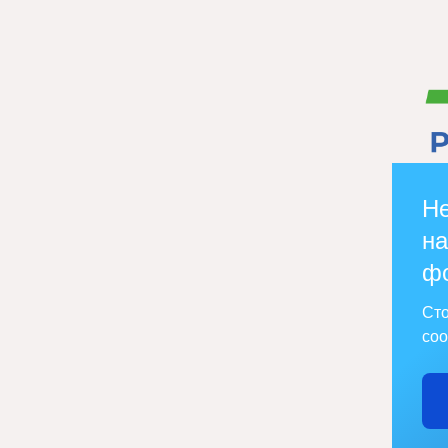
Не
на
ф
Сто
соо