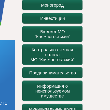
Моногород
Инвестиции
Бюджет МО
"Княжпогостский"
Контрольно-счетная
палата
МО "Княжпогостский"
Предпринимательство
Информация о
неиспользуемом
имуществе
сте
Муниципальный архив