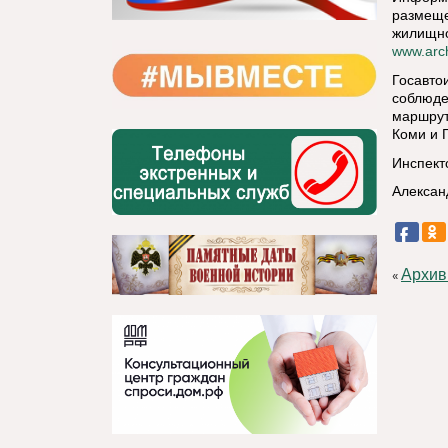
размеще
жилищно
www.arch
Госавто
соблюде
маршрут
Коми и 
Инспект
Алексан
Архив
«