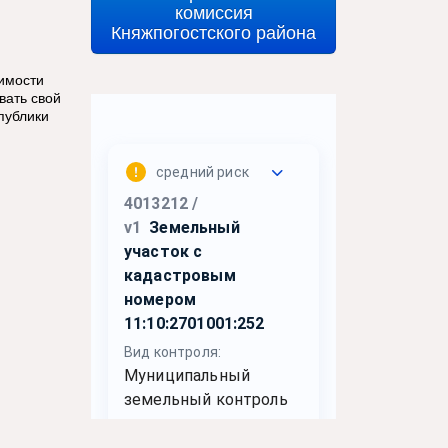
комиссия
Княжпогостского района
имости
вать свой
публики