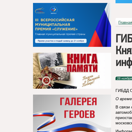
Главна
ГИБ
Кня
инф
28 ноября
ГИБДД О
О време
В связи
автомоб
приоста
московск
Информа