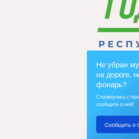
Не убран му
на дороге, н
фонарь?
Столкнулись с пр
сообщите о ней!
Сообщить о 