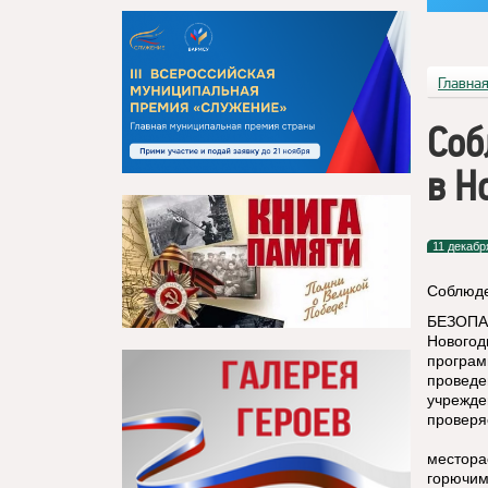
Главна
Соб
в Н
11 декабр
Соблюде
БЕЗОПА
Новогод
програм
проведе
учрежде
проверя
местора
горючим