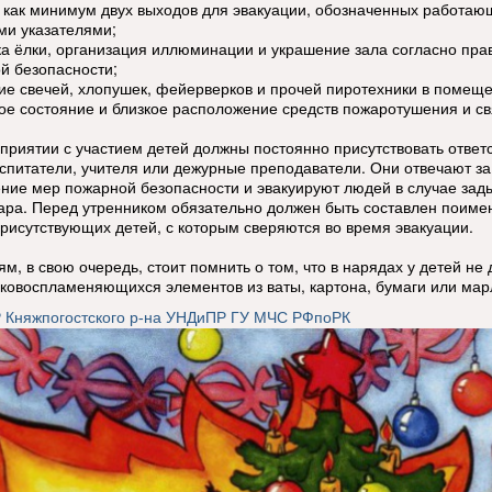
 как минимум двух выходов для эвакуации, обозначенных работа
ми указателями;
ка ёлки, организация иллюминации и украшение зала согласно пр
й безопасности;
вие свечей, хлопушек, фейерверков и прочей пиротехники в помещ
ое состояние и близкое расположение средств пожаротушения и св
приятии с участием детей должны постоянно присутствовать ответ
оспитатели, учителя или дежурные преподаватели. Они отвечают за
ние мер пожарной безопасности и эвакуируют людей в случае за
ара. Перед утренником обязательно должен быть составлен поим
присутствующих детей, с которым сверяются во время эвакуации.
м, в свою очередь, стоит помнить о том, что в нарядах у детей не
гковоспламеняющихся элементов из ваты, картона, бумаги или мар
Княжпогостского р-на УНДиПР ГУ МЧС РФпоРК