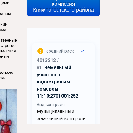
ющими
комиссия
Княжпогостского района
авилам
ении;
язи.
ственные
 строгое
дымления
енный
 должно
ли.