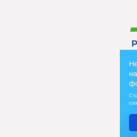
Не
на
ф
Сто
соо