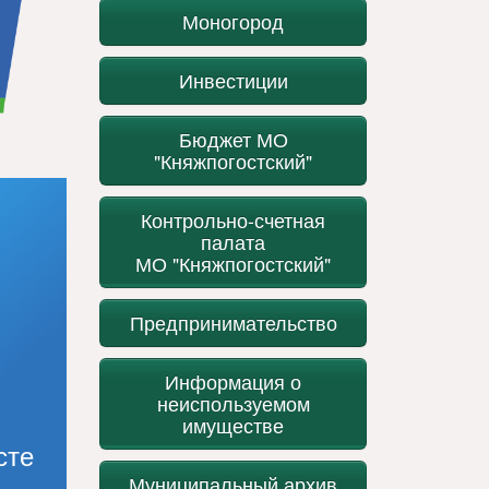
Моногород
Инвестиции
Бюджет МО
"Княжпогостский"
Контрольно-счетная
палата
МО "Княжпогостский"
Предпринимательство
Информация о
неиспользуемом
имуществе
сте
Муниципальный архив