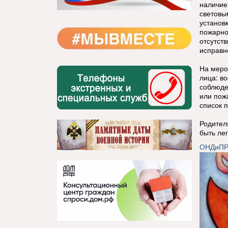
наличие
световы
установ
пожарно
отсутст
исправн
На меро
лица: в
соблюде
или пож
список 
Родителя
быть ле
ОНДиПР 