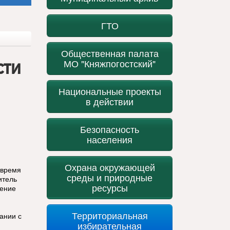
ГТО
Общественная палата
сти
МО "Княжпогостский"
Национальные проекты
в действии
Безопасность
населения
Охрана окружающей
 время
среды и природные
итель
ресурсы
щение
Территориальная
ании с
избирательная