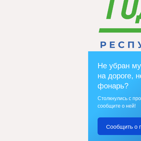
Не убран му
на дороге, н
фонарь?
Столкнулись с пр
сообщите о ней!
Сообщить о 