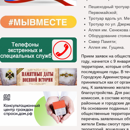
Пешеходный тротуар 
Первомайской;
Тротуар вдоль ул. Ме
Тротуар по ул. Дзержи
Аллея им. Сенюкова (
Оборудование стоянк
Сквер Памяти;
Аллея им. Гущина.
Прием заявок на обществ
году, начнется с 9 янва
территории, которые отб
последующие годы. В те
Городскую Администрацию
приниматься как от орга
лиц. К заявлению желате
благоустройства. Для ра
комиссия, в составе кот
районные и городские де
На основании поданных 
общественные территори
перечень заявленных объ
жители Емвы смогут прин
территорий, вошедших в