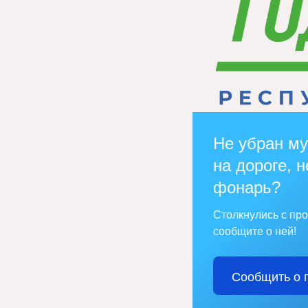
Не убран му
на дороге, н
фонарь?
Столкнулись с пр
сообщите о ней!
Сообщить о 