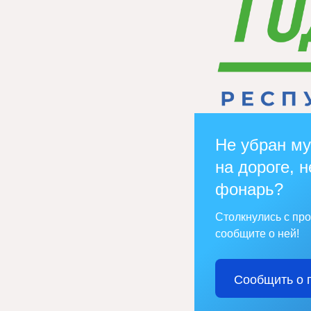
Не убран му
на дороге, н
фонарь?
Столкнулись с пр
сообщите о ней!
Сообщить о 