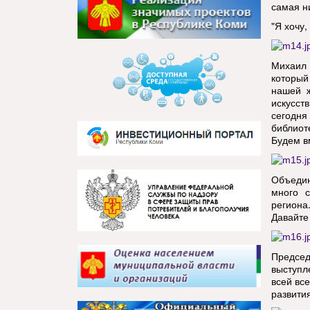
самая н
"Я хочу,
Михаил 
который
нашей ж
искусст
сегодня
библиот
Будем в
Объедин
много с
региона
Давайте
Предсе
выступл
всей вс
развити