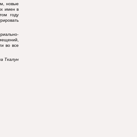
ам, новые
ых имен в
том году
трировать
риально-
мещений,
ги во все
а Ткалун