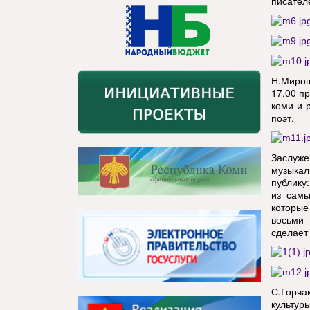
писател
Н.Мирош
17.00 пр
коми и р
поэт.
Заслуже
музыкал
публику:
из самы
которые
восьми 
сделает
С.Горча
культур