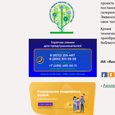
проекта
постано
галерея
Эжвинск
свои та
Кроме 
техниче
приобре
библиот
ИА «Ко
Архив
«