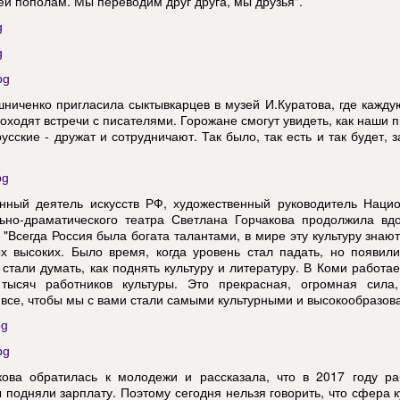
ей пополам. Мы переводим друг друга, мы друзья".
ниченко пригласила сыктывкарцев в музей И.Куратова, где кажду
оходят встречи с писателями. Горожане смогут увидеть, как наши п
усские - дружат и сотрудничают. Так было, так есть и так будет, 
нный деятель искусств РФ, художественный руководитель Нацио
ьно-драматического театра Светлана Горчакова продолжила вдо
 "Всегда Россия была богата талантами, в мире эту культуру знают
х высоких. Было время, когда уровень стал падать, но появил
 стали думать, как поднять культуру и литературу. В Коми работа
тысяч работников культуры. Это прекрасная, огромная сила,
 все, чтобы мы с вами стали самыми культурными и высокообразов
кова обратилась к молодежи и рассказала, что в 2017 году ра
ы подняли зарплату. Поэтому сегодня нельзя говорить, что сфера к