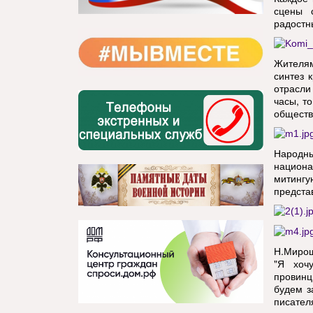
сцены 
радостн
Жителям
синтез 
отрасли
часы, т
обществ
Народны
национа
митинг
предста
Н.Мирош
"Я хоч
провинц
будем з
писател