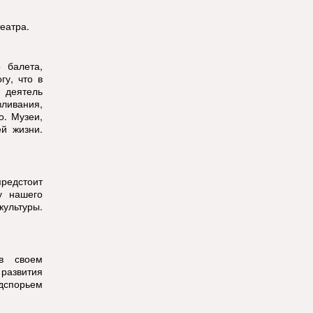
еатра.
 балета,
гу, что в
 деятель
ливания,
о. Музеи,
ей жизни.
предстоит
у нашего
культуры.
в своем
 развития
одспорьем