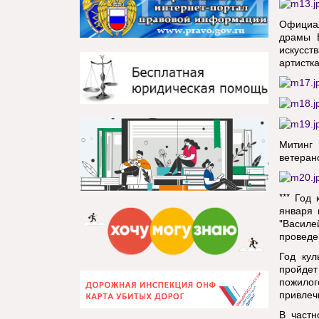
Официал
драмы В
искусст
артистк
Митинг
ветеран
*** Год
января 
"Василе
проведе
Год кул
пройдет
пожилог
привлечь
В частн