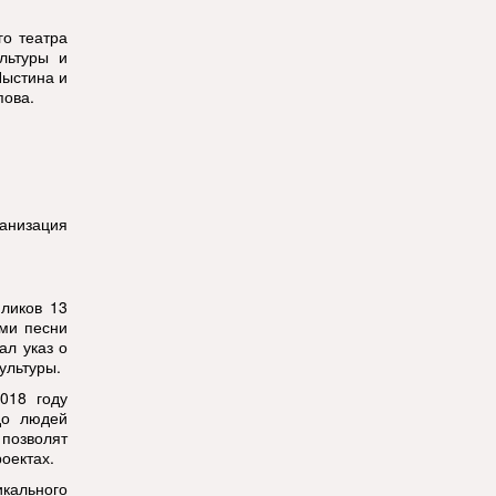
го театра
льтуры и
Пыстина и
пова.
анизация
пликов 13
оми песни
ал указ о
ультуры.
018 году
до людей
позволят
оектах.
кального