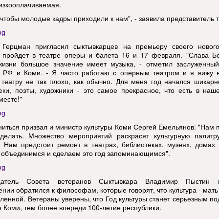
изкооплачиваемая.
 чтобы молодые кадры приходили к нам", - заявила представитель т
Герцман пригласил сыктывкарцев на премьеру своего нового
 пройдет в театре оперы и балета 16 и 17 февраля. "Слава Бо
изни большое значение имеет музыка, - отметил заслуженный
в РФ и Коми. - Я часто работаю с оперным театром и я вижу в
 театру не так плохо, как обычно. Для меня год начался шикарн
еки, поэты, художники - это самое прекрасное, что есть в наш
месте!"
иться призвал и министр культуры Коми Сергей Емельянов: "Нам 
делать. Множество мероприятий раскрасят культурную палитр
. Нам предстоит ремонт в театрах, библиотеках, музеях, домах 
 объединимся и сделаем это год запоминающимся".
датель Совета ветеранов Сыктывкара Владимир Пыстин 
ении обратился к философам, которые говорят, что культура - мать
еленной. Ветераны уверены, что Год культуры станет серьезным п
я Коми, тем более впереди 100-летие республики.