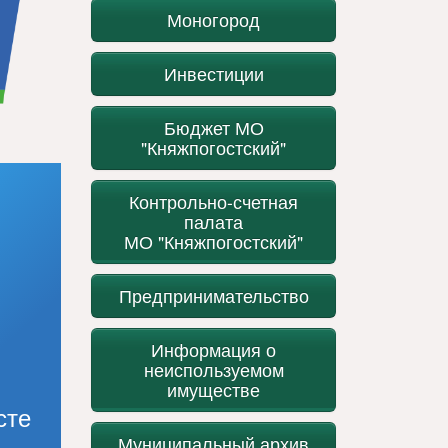
Моногород
Инвестиции
Бюджет МО
"Княжпогостский"
Контрольно-счетная
палата
МО "Княжпогостский"
Предпринимательство
Информация о
неиспользуемом
имуществе
сте
Муниципальный архив