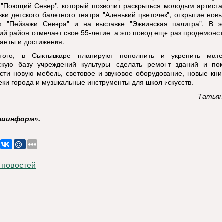
 "Поющий Север", который позволит раскрыться молодым артист
вки детского балетного театра "Аленький цветочек", открытие нов
х "Пейзажи Севера" и на выставке "Эжвинская палитра". В э
ий район отмечает свое 55-летие, а это повод еще раз продемонс
ланты и достижения.
того, в Сыктывкаре планируют пополнить и укрепить мате
скую базу учреждений культуры, сделать ремонт зданий и по
сти новую мебель, световое и звуковое оборудование, новые кни
еки города и музыкальные инструменты для школ искусств.
Татьян
миинформ».
 новостей