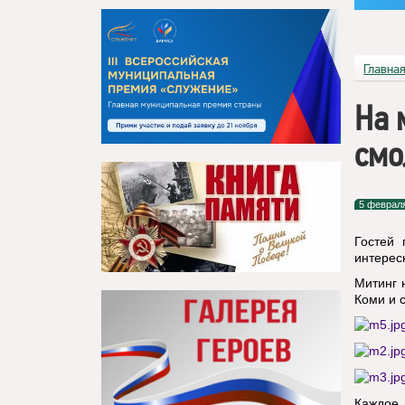
Главна
На 
смо
5 феврал
Гостей 
интерес
Митинг 
Коми и 
Каждое 