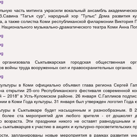
ьную часть митинга украсили вокальный ансамбль академическо
.Савина "Тагъя сур", народный хор "Тулыс" Дома развития ку
ва, а также солистка Коми республиканской филармонии Виктория 
а Национального музыкально-драматического театра Коми Анна По
 организовала Сыктывкарская городская общественная орг
ов войны труда вооруженных сил и правоохранительных органов.
 культуры в Коми официально объявил глава региона Сергей Га
на открытии 25-ого Республиканского фестиваля современной к
й – 2018" в Усть-Куломском районе. 26 января С.Гапликов подпис
нии в Коми Года культуры. 31 января был утвержден логотип Года к
ьтуры в Сыктывкаре будет насыщенным и разнообразным. В 2
 более ста мероприятий для любого зрителя - от дошколят 
о возраста. Эти праздники никого не оставят равнодушными и 
 сыктывкарцев к участию в акциях и культурно-просветительских пр
ости, запланированы новые мероприятия в рамках развития уни