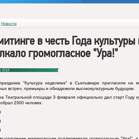
я
Новости
митинге в честь Года культуры 
лкало громогласное "Ура!"
я 2018
праздника "Культура неделима" в Сыктывкаре пригласили на м
ных встреч, премьеры и обнадежили высококультурным будущим.
на Театральной площади 3 февраля официально дал старт Году к
собрал 2300 человек.
выступление митингующие поддерживали громогласным "Ура!", а