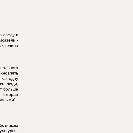
ю среду в
исатели -
заключила
нального
хновлять
 как одну
ись люди,
ет больше
 которая
анными".
ботникам
ультуры -