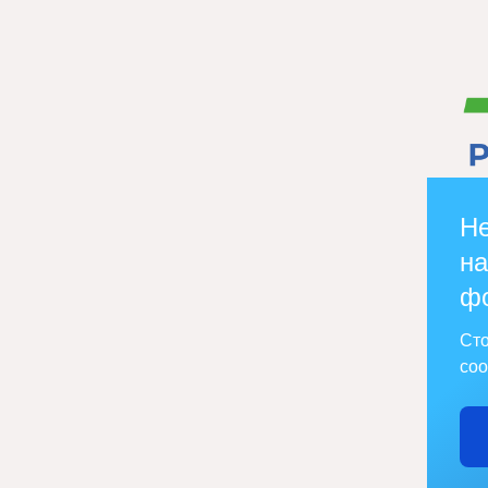
Не
на
ф
Сто
соо