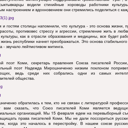
сыктывкарцы водили стихийные хороводы работники культур
ым настроением и вдохновением они стремились поделиться с ка
 и гостям столицы напомнили, что культура - это основа жизни, п
красоты, противовес стрессу и агрессии, стремление жить в любв
 культуры, как в отрасли образования и медицины, все будет рабо
о жизнь республики начнет преображаться. Это основа стабильного
а - звучало лейтмотивом митинга.
й поэт Коми, секретарь правления Союза писателей России,
льный поэт Надежда Мирошниченко низким поклоном попривет
ующих, ведь среди них собрались одни из самых интелл
вителей общества.
ниченко обратилась к тем, кто не связан с литературой професс
у вам сказать, что Союз писателей Коми является ведущ
иальных организаций. Мы 15 февраля едем на перевыборный съе
ащищать права писателей Коми. Мы не дали поссориться русски
ям, когда это началось в перестройку. В нашем союзе русски