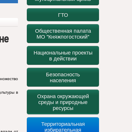
ГТО
Общественная палата
не
МО "Княжпогостский"
Национальные проекты
в действии
Безопасность
ножество
населения
ультуры в
Охрана окружающей
среды и природные
ресурсы
Территориальная
избирательная
 вдали от