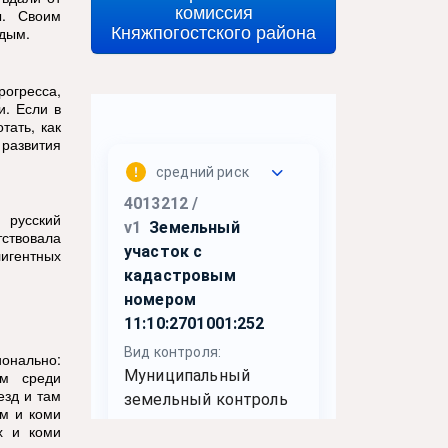
комиссия
ы. Своим
Княжпогостского района
ждым.
рогресса,
и. Если в
тать, как
 развития
 русский
ствовала
игентных
ионально:
им среди
зд и там
м и коми
х и коми