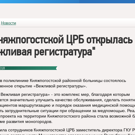
я
Новости
няжпогостской ЦРБ открылась
жливая регистратура"
018
 в поликлинике Княжпогостской районной больницы состоялось
венное открытие «Вежливой регистратуры».
«Вежливая регистратура» - это комплекс мер, благодаря которым
ется значительно улучшить качество обслуживания, сделать понят
ациентов маршрутизацию и порядок оказания медицинской помощи
ть затруднительные ситуации при обращении за медпомощью. Реа
 проекта на территории Княжпогостского района стала возможной 
ме развития моногородов.
ила сотрудников Княжпогостской ЦРБ заместитель директора ГКУ 