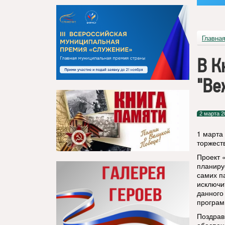
Главна
В К
"Ве
2 марта 2
1 марта
торжест
Проект 
планиру
самих п
исключи
данного
програм
Поздрав