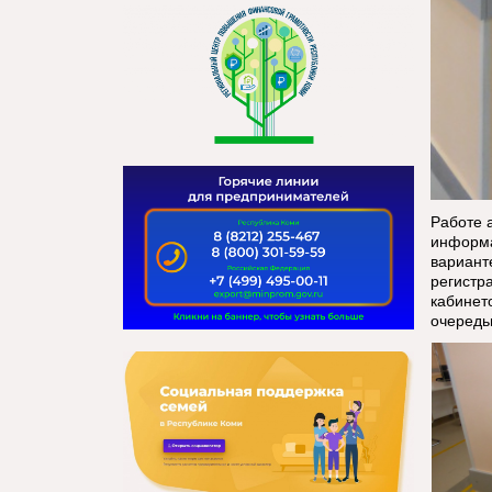
Работе 
информа
варианте
регистр
кабинет
очередь