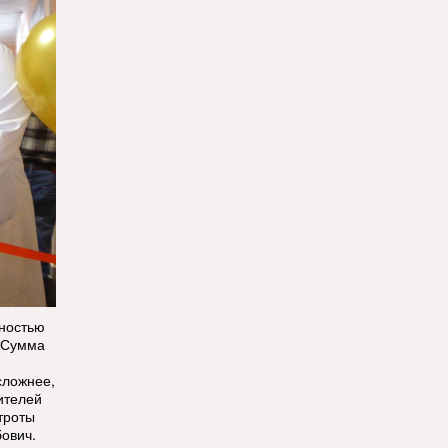
ностью
. Сумма
сложнее,
ителей
троты
ович.