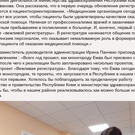
ения деятельности Министерства здравоохранения Республики Ко
ванова. Она рассказала, что в первую очередь обновление регист
ется в пациентоориентировании. «Медицинские организации сегод
ют все усилия, чтобы пациенты были удовлетворены качеством ока
ской помощи. Начиная от профессионализма врачей и заканчивая
ным пребыванием в поликлинике и больнице. И, конечно, первый э
е «вежливой регистратуры». В регистратуре начинается общение п
инским персоналом, что оказывает немаловажную роль в формиро
пациента об оказании медицинской помощи.»
заместитель руководителя администрации Ирина Панчеко присоед
авлениям : «Всего год прошел, как моногороду Емва был присвоен с
после чего к реализации было запланировано несколько проектов, 
 проект «Вежливая регистратура». Благодаря тому, что Емва сегодн
я моногородом, те проекты, что запускаются в Республике в нашем
тся первыми. Хотелось бы поблагодарить за проделанную работу
ство и правительство Республики Коми и министерства здравоохран
ь бы, чтобы в нашем районе реализовывалось как можно больше н
.