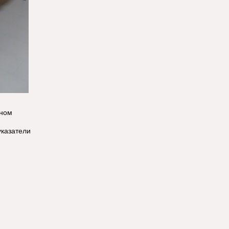
нном
указатели