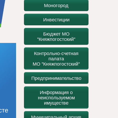
Моногород
Инвестиции
Бюджет МО
"Княжпогостский"
Контрольно-счетная
палата
МО "Княжпогостский"
Предпринимательство
Информация о
неиспользуемом
имуществе
сте
Муниципальный архив