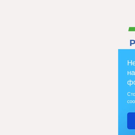
Не
на
ф
Сто
соо