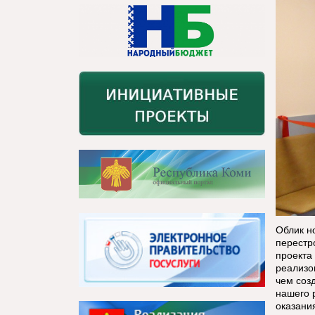
Облик н
перестр
проекта
реализо
чем созд
нашего 
оказани