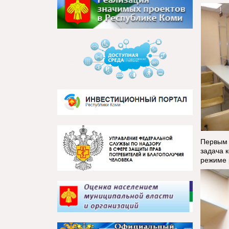
Первым 
задача 
режиме 