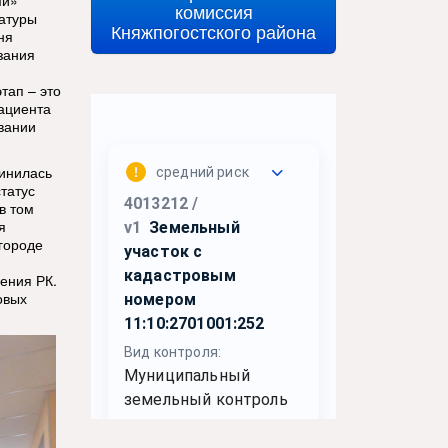
ми»
комиссия
ратуры
Княжпогостского района
ня
зания
тап – это
ациента
вании
инилась
татус
в том
я
 городе
ения РК.
овых