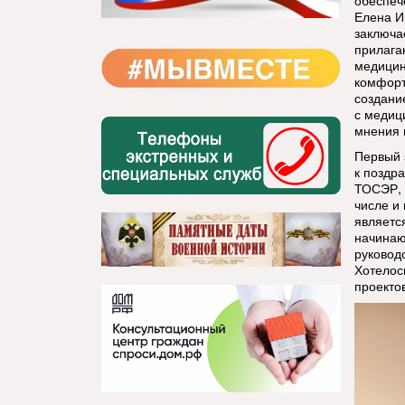
обеспеч
Елена И
заключа
прилага
медицин
комфорт
создани
с медиц
мнения 
Первый 
к поздр
ТОСЭР, 
числе и
являетс
начинаю
руковод
Хотелос
проектов