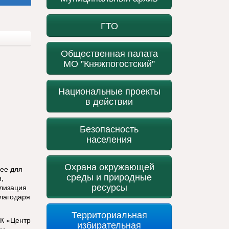
ГТО
Общественная палата
МО "Княжпогостский"
Национальные проекты
в действии
Безопасность
населения
Охрана окружающей
нее для
среды и природные
,
ресурсы
лизация
благодаря
Территориальная
РК «Центр
избирательная