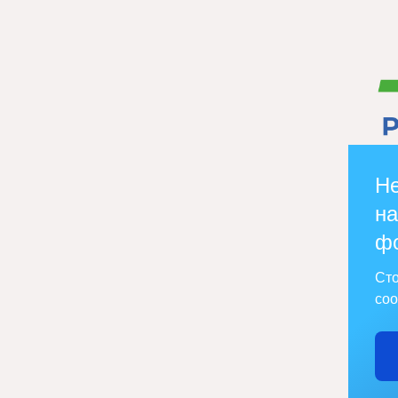
Не
на
ф
Сто
соо