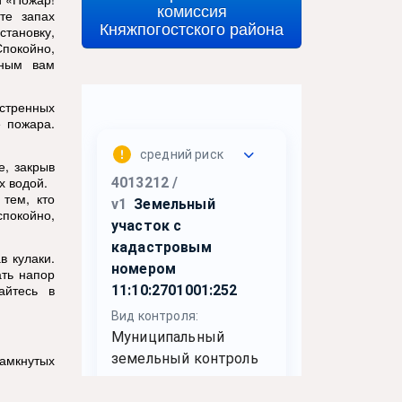
комиссия
те запах
Княжпогостского района
тановку,
Спокойно,
нным вам
стренных
 пожара.
е, закрыв
х водой.
 тем, кто
покойно,
в кулаки.
ать напор
айтесь в
амкнутых