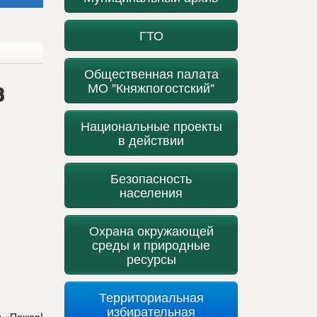
ГТО
Общественная палата
в
МО "Княжпогостский"
Национальные проекты
в действии
Безопасность
населения
Охрана окружающей
среды и природные
ресурсы
Территориальная
избирательная
и «Пожар!