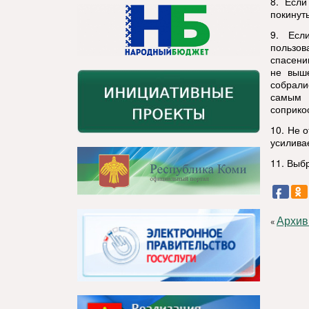
8. Если
покинут
9. Есл
пользов
спасени
не выш
собрали
самым 
соприко
10. Не 
усилива
11. Выб
Архив
«