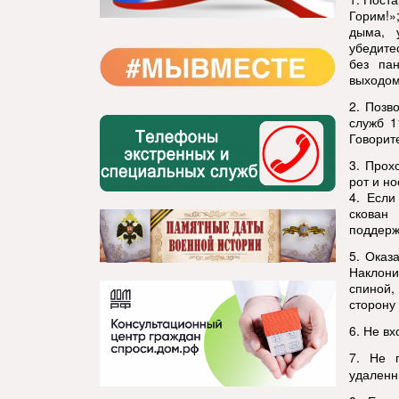
Горим!»
дыма, 
убедите
без па
выходом
2. Позв
служб 1
Говорит
3. Прох
рот и н
4. Если
скован
поддерж
5. Оказ
Наклони
спиной,
сторону
6. Не в
7. Не 
удаленн