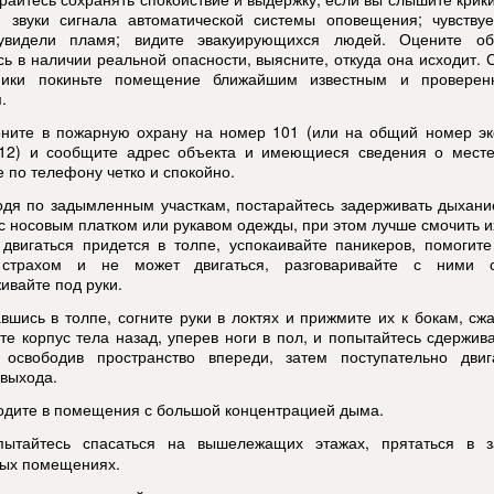
; звуки сигнала автоматической системы оповещения; чувствуе
увидели пламя; видите эвакуирующихся людей. Оцените обс
сь в наличии реальной опасности, выясните, откуда она исходит. 
ники покиньте помещение ближайшим известным и провере
.
оните в пожарную охрану на номер 101 (или на общий номер эк
12) и сообщите адрес объекта и имеющиеся сведения о месте
е по телефону четко и спокойно.
одя по задымленным участкам, постарайтесь задерживать дыхани
ос
носовым
платком или рукавом одежды, при этом лучше смочить и
 двигаться придется в толпе, успокаивайте паникеров, помогите
 страхом и не может двигаться, разговаривайте с ними с
ивайте под руки.
авшись в толпе, согните руки в локтях и прижмите их к бокам, сжа
те корпус тела назад, уперев ноги в пол, и попытайтесь сдержив
 освободив пространство впереди, затем поступательно двиг
 выхода.
ходите в помещения с большой концентрацией дыма.
пытайтесь спасаться на вышеле
жащих этажах, прятаться в з
ых помещениях.