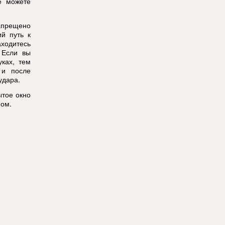
е можете
апрещено
й путь к
аходитесь
 Если вы
уках, тем
 и после
удара.
ытое окно
мом.