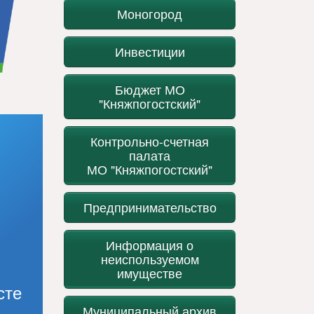
Моногород
Инвестиции
Бюджет МО
"Княжпогостский"
Контрольно-счетная
палата
МО "Княжпогостский"
Предпринимательство
Информация о
неиспользуемом
имуществе
сте
Муниципальный архив