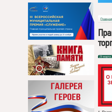
Главна
Пра
тор
29 марта 
1. Пост