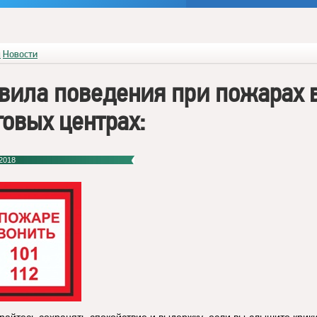
я
Новости
вила поведения при пожарах 
говых центрах:
2018
арайтесь сохранять спокойствие и выдержку, если вы слышите крик