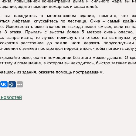
 из-за повышенной концентрации дыма и сильного жара вы н
ь здание, ждите помощи пожарных и спасателей.
и вы находитесь в многоэтажном здании, помните, что з
аться лифтами, спускайтесь по лестнице. Окна – самый крайни
ю. Использовать окно в качестве выхода имеет смысл, если вы н
е 3 этажа. Прыгать с высоты более 5 метров очень опасно.
сь выпрыгивать, то лучше повиснуть на откосе на вытянутых р
сократив расстояние до земли, ноги держать полусогнутыми
сновения с землей постараться перекатиться, чтобы погасить силу 
открывайте окно, если в помещении без этого можно дышать. Откр
ет тягу и помещение, в котором вы находитесь, быстро затянет ды
равшись из здания, окажите помощь пострадавшим.
 новостей