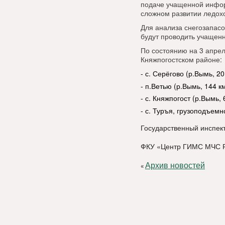
подаче учащенной информ
сложном развитии ледохо
Для анализа снегозапасо
будут проводить учащен
По состоянию на 3 апрел
Княжпогостском районе:
- с. Серёгово (р.Вымь, 2
- п.Ветью (р.Вымь, 144 к
- с. Княжпогост (р.Вымь,
- с. Туръя, грузоподъемн
Государственный инспек
ФКУ «Центр ГИМС МЧС Ро
Архив новостей
«