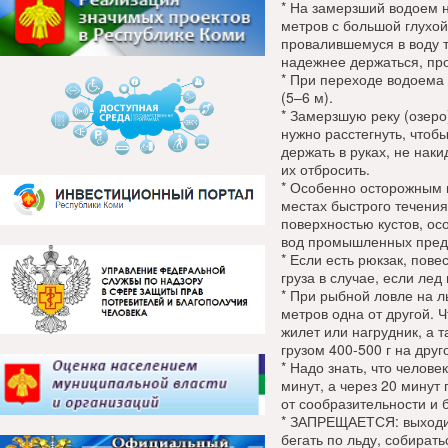
* На замерзший водоем 
метров с большой глухой
провалившемуся в воду т
надежнее держаться, пр
* При переходе водоема 
(5–6 м).
* Замерзшую реку (озеро
нужно расстегнуть, чтоб
держать в руках, не наки
их отбросить.
* Особенно осторожным н
местах быстрого течения
поверхностью кустов, ос
вод промышленных пред
* Если есть рюкзак, пове
груза в случае, если лед
* При рыбной ловле на л
метров одна от другой. 
жилет или нагрудник, а 
грузом 400-500 г на друг
* Надо знать, что челове
минут, а через 20 минут
от сообразительности и 
* ЗАПРЕЩАЕТСЯ: выходит
бегать по льду, собират