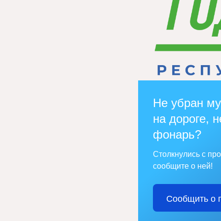
Не убран му
на дороге, н
фонарь?
Столкнулись с пр
сообщите о ней!
Сообщить о 