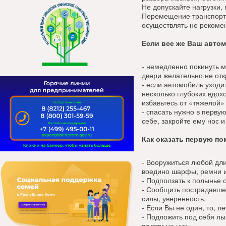
Не допускайте нагрузки
Перемещение транспортн
осуществлять не рекоме
Если все же Ваш автом
- немедленно покинуть м
двери желательно не отк
- если автомобиль уходит
несколько глубоких вдох
избавьтесь от «тяжелой» 
- спасать нужно в перву
себе, закройте ему нос и
Как оказать первую п
- Вооружиться любой дли
воедино шарфы, ремни и
- Подползать к полынье 
- Сообщить пострадавшем
силы, уверенность.
- Если Вы не один, то, ле
- Подложить под себя лы
ползти на них.