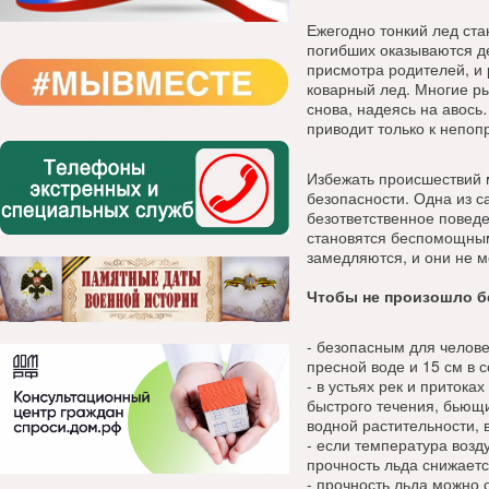
Ежегодно тонкий лед ста
погибших оказываются де
присмотра родителей, и 
коварный лед. Многие ры
снова, надеясь на авось
приводит только к непоп
Избежать происшествий 
безопасности. Одна из с
безответственное повед
становятся беспомощным
замедляются, и они не м
Чтобы не произошло бе
- безопасным для челове
пресной воде и 15 см в 
- в устьях рек и притока
быстрого течения, бьющи
водной растительности, 
- если температура возд
прочность льда снижаетс
- прочность льда можно 