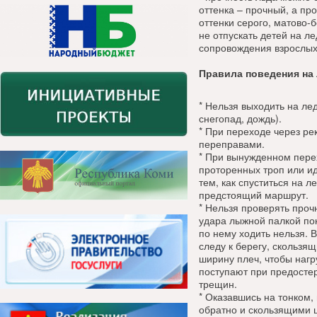
оттенка – прочный, а пр
оттенки серого, матово-
не отпускать детей на ле
сопровождения взрослых
Правила поведения на 
* Нельзя выходить на ле
снегопад, дождь).
* При переходе через р
переправами.
* При вынужденном пере
проторенных троп или ид
тем, как спуститься на 
предстоящий маршрут.
* Нельзя проверять проч
удара лыжной палкой пок
по нему ходить нельзя. 
следу к берегу, скользя
ширину плеч, чтобы нагр
поступают при предосте
трещин.
* Оказавшись на тонком,
обратно и скользящими 