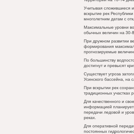
Учитывая сложившиеся и
вскрытие рек Республики
многолетним датам с отк
Максимальные уровни во
обычных величин на 30-8
При дружном развитии в
формирования максималь
прогнозируемые величин
По большинству водпост
достигнут и превысят кр
Существует угроза затоп
Усинского бассейна, на 
При вскрытии рек сохран
традиционных участках р
Для качественного и св
информацией планируетс
передачи ледовой и уро
реках.
Для оперативной передач
постоянных гидрологичес