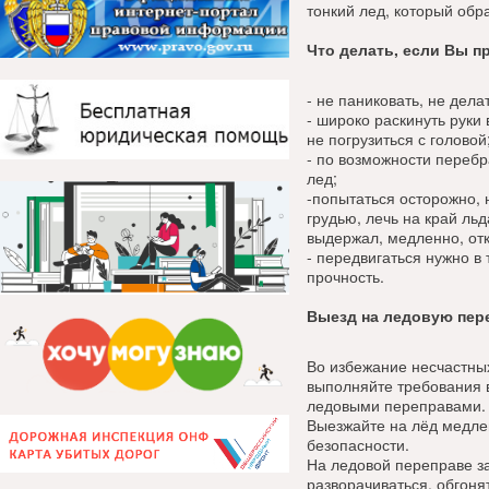
тонкий лед, который обр
Что делать, если Вы п
- не паниковать, не дел
- широко раскинуть руки 
не погрузиться с головой
- по возможности перебр
лед;
-попытаться осторожно, 
грудью, лечь на край льд
выдержал, медленно, отка
- передвигаться нужно в 
прочность.
Выезд на ледовую пер
Во избежание несчастны
выполняйте требования 
ледовыми переправами.
Выезжайте на лёд медлен
безопасности.
На ледовой переправе з
разворачиваться, обгоня