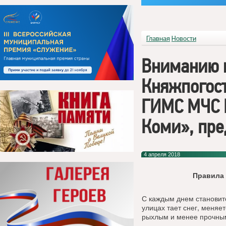
Главная
Новости
Вниманию 
Княжпогост
ГИМС МЧС Р
Коми», пре
4 апреля 2018
Правила 
С каждым днем становитс
улицах тает снег, меняет
рыхлым и менее прочны