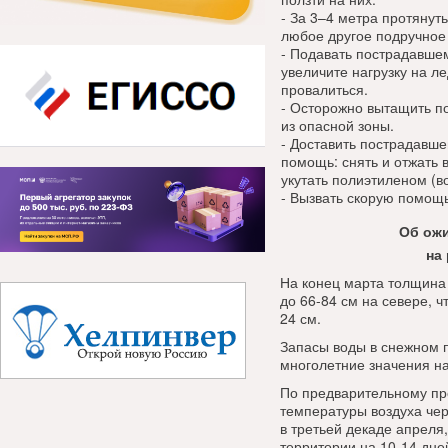
- За 3–4 метра протянут
любое другое подручное 
- Подавать пострадавшем
увеличите нагрузку на ле
провалиться.
- Осторожно вытащить по
из опасной зоны.
- Доставить пострадавше
помощь: снять и отжать 
укутать полиэтиленом (в
- Вызвать скорую помощь
Об ожи
на
На конец марта толщина 
до 66-84 см на севере, 
24 см.
Запасы воды в снежном 
многолетние значения на 
По предварительному пр
температуры воздуха чер
в третьей декаде апреля
территории на 10-14 дне