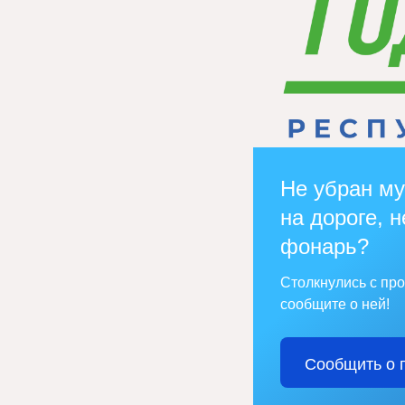
Не убран му
на дороге, н
фонарь?
Столкнулись с пр
сообщите о ней!
Сообщить о 