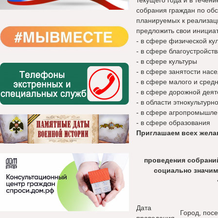
текущего года и в течен
собрания граждан по об
планируемых к реализаци
предложить свои инициа
- в сфере физической ку
- в сфере благоустройств
- в сфере культуры
- в сфере занятости нас
- в сфере малого и сред
- в сфере дорожной деят
- в области этнокультур
- в сфере агропромышле
- в сфере образования
Приглашаем всех жела
проведения собрани
социально значим
Дата
Город, пос