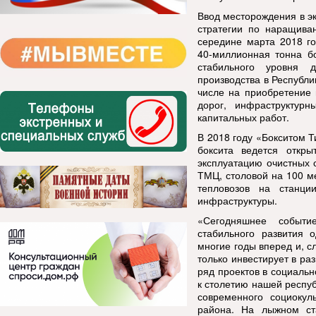
Ввод месторождения в э
стратегии по наращива
середине марта 2018 г
40-миллионная тонна бо
стабильного уровня 
производства в Республ
числе на приобретение 
дорог, инфраструктур
капитальных работ.
В 2018 году «Бокситом 
боксита ведется откры
эксплуатацию очистных 
ТМЦ, столовой на 100 ме
тепловозов на станци
инфраструктуры.
«Сегодняшнее событи
стабильного развития 
многие годы вперед и, с
только инвестирует в ра
ряд проектов в социальн
к столетию нашей респу
современного социокул
района. На лыжном ст