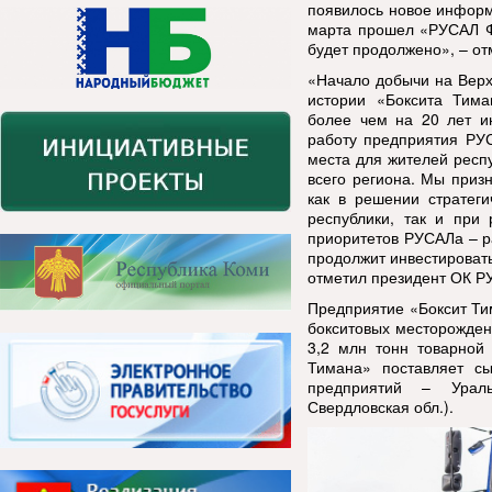
появилось новое информ
марта прошел «РУСАЛ Фе
будет продолжено», – от
«Начало добычи на Верх
истории «Боксита Тима
более чем на 20 лет ин
работу предприятия РУС
места для жителей респу
всего региона. Мы приз
как в решении стратег
республики, так и при 
приоритетов РУСАЛа – р
продолжит инвестироват
отметил президент ОК Р
Предприятие «Боксит Ти
бокситовых месторожден
3,2 млн тонн товарной 
Тимана» поставляет сы
предприятий – Ураль
Свердловская обл.).