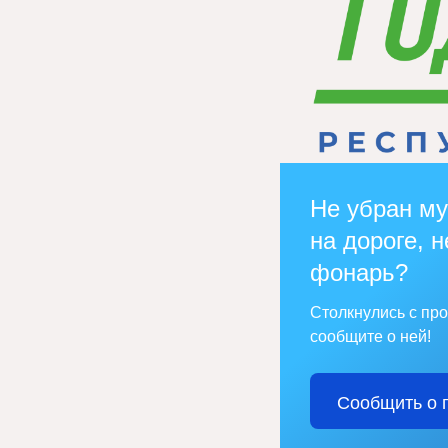
Не убран му
на дороге, н
фонарь?
Столкнулись с пр
сообщите о ней!
Сообщить о 