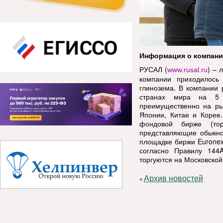
Информация о компан
РУСАЛ (
) – 
www.rusal.ru
компании приходилось
глинозема. В компании 
странах мира на 5 к
преимущественно на ры
Японии, Китае и Корее
фондовой бирже (тор
представляющие обыкно
площадке биржи Euronex
согласно Правилу 144
торгуются на Московской
Архив новостей
«