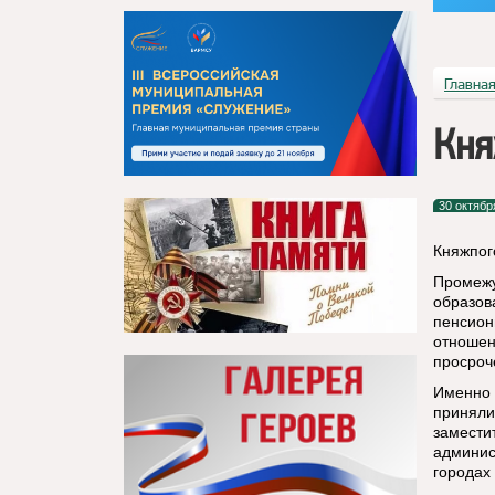
Главна
Кня
30 октябр
Княжпог
Промежу
образов
пенсион
отношен
просроч
Именно 
приняли
замести
админис
городах