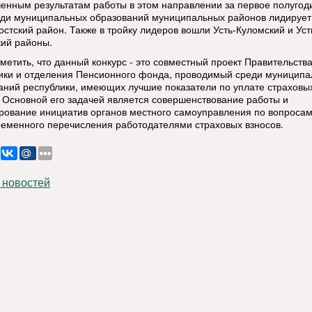
ченным результатам работы в этом направлении за первое полугод
еди муниципальных образований муниципальных районов лидирует
остский район. Также в тройку лидеров вошли Усть-Куломский и Уст
ий районы.
тметить, что данный конкурс - это совместный проект Правительств
ики и отделения Пенсионного фонда, проводимый среди муницип
аний республики, имеющих лучшие показатели по уплате страховы
. Основной его задачей является совершенствование работы и
рование инициатив органов местного самоуправления по вопросам
ременного перечисления работодателями страховых взносов.
 новостей