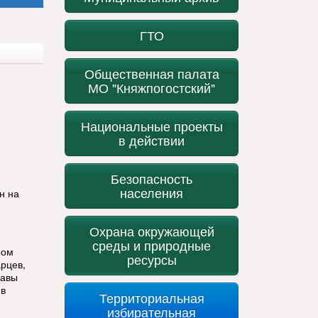
ГТО
Общественная палата
МО "Княжпогостский"
Национальные проекты
в действии
Безопасность
населения
н на
Охрана окружающей
среды и природные
ром
ресурсы
рцев,
лавы
 в
Территориальная
избирательная