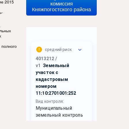
ие 2015
комиссия
Княжпогостского района
ь-
а
альных
х
 полного