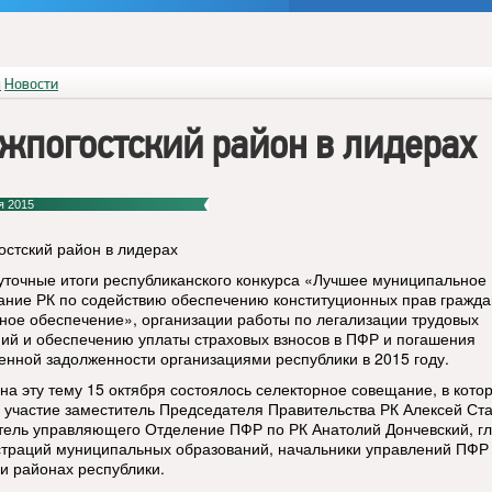
я
Новости
жпогостский район в лидерах
я 2015
остский район в лидерах
точные итоги республиканского конкурса «Лучшее муниципальное
ание РК по содействию обеспечению конституционных прав гражда
ное обеспечение», организации работы по легализации трудовых
ий и обеспечению уплаты страховых взносов в ПФР и погашения
енной задолженности организациями республики в 2015 году.
на эту тему 15 октября состоялось селекторное совещание, в кото
 участие заместитель Председателя Правительства РК Алексей Ста
тель управляющего Отделение ПФР по РК Анатолий Дончевский, г
траций муниципальных образований, начальники управлений ПФР
 и районах республики.