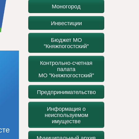
Моногород
Инвестиции
Бюджет МО
"Княжпогостский"
Контрольно-счетная
палата
МО "Княжпогостский"
Предпринимательство
Информация о
неиспользуемом
имуществе
сте
Муниципальный архив