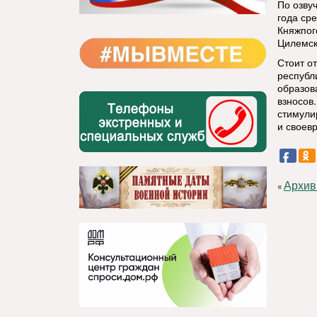
По озву
года ср
Княжпог
Цилемск
Стоит о
республ
образов
взносов
стимули
и своев
Архив
«