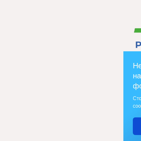
Не
на
ф
Сто
соо