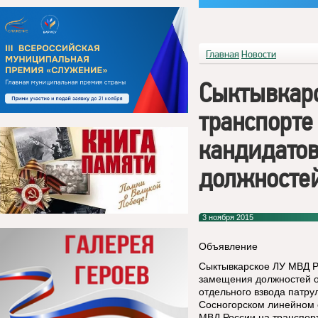
Главная
Новости
Сыктывкарс
транспорте
кандидато
должносте
3 ноября 2015
Объявление
Сыктывкарское ЛУ МВД Р
замещения должностей о
отдельного взвода патру
Сосногорском линейном 
МВД России на транспор