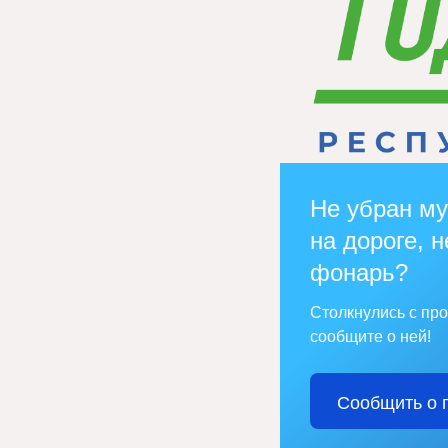
Не убран му
на дороге, н
фонарь?
Столкнулись с пр
сообщите о ней!
Сообщить о 