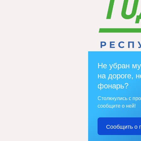
Не убран му
на дороге, н
фонарь?
Столкнулись с пр
сообщите о ней!
Сообщить о 