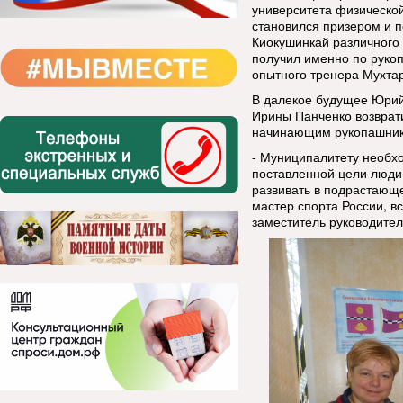
университета физической
становился призером и 
Киокушинкай различного
получил именно по рукоп
опытного тренера Мухта
В далекое будущее Юрий
Ирины Панченко возврати
начинающим рукопашник
- Муниципалитету необх
поставленной цели люди
развивать в подрастающе
мастер спорта России, в
заместитель руководите