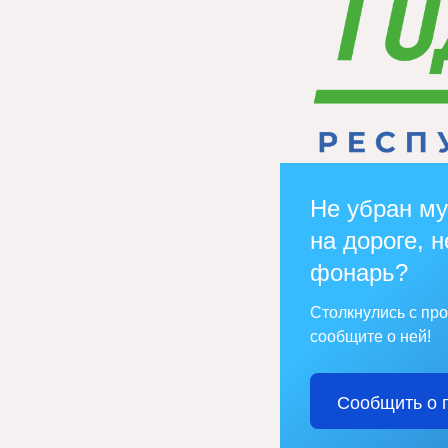
Не убран му
на дороге, н
фонарь?
Столкнулись с пр
сообщите о ней!
Сообщить о 