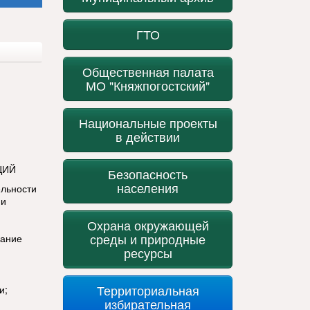
ГТО
Общественная палата
МО "Княжпогостский"
Национальные проекты
в действии
ЦИЙ
Безопасность
населения
ельности
 и
Охрана окружающей
среды и природные
зание
ресурсы
Территориальная
и;
избирательная