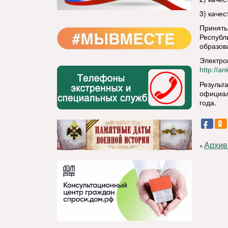
3) каче
Принять
Республ
образов
Электро
http://a
Результ
официал
года.
Архив
«