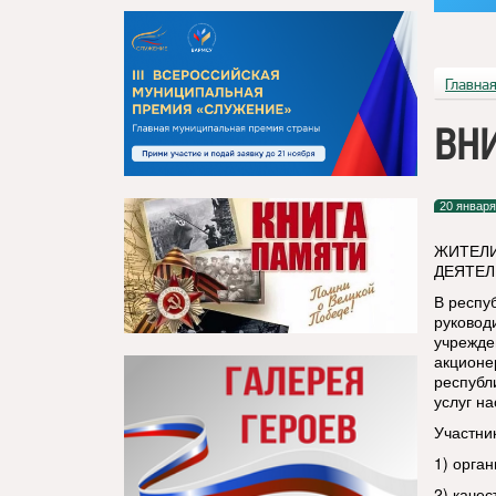
Главна
ВНИ
20 января
ЖИТЕЛИ
ДЕЯТЕЛ
В респу
руковод
учрежде
акционе
республ
услуг н
Участни
1) орга
2) каче