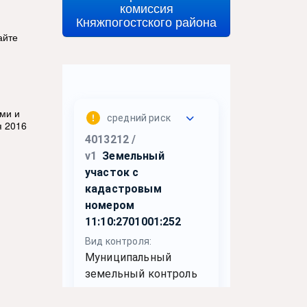
комиссия
Княжпогостского района
айте
ми и
я 2016