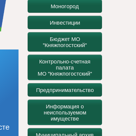
Моногород
Инвестиции
Бюджет МО
"Княжпогостский"
Контрольно-счетная
палата
МО "Княжпогостский"
Предпринимательство
Информация о
неиспользуемом
имуществе
сте
Муниципальный архив