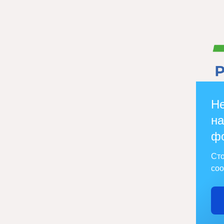
Не
на
ф
Сто
соо