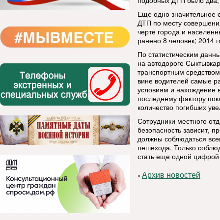
подобных ДТП было два, а
Еще одно значительное 
ДТП по месту совершения
черте города и населенны
ранено 8 человек; 2014 г
По статистическим данн
на автодороге Сыктывкар
транспортным средством
вине водителей самые р
условиям и нахождение в
последнему фактору пока
количество погибших увел
Сотрудники местного от
безопасность зависит, п
должны соблюдаться всег
пешехода. Только соблю
стать еще одной цифрой 
Архив новостей
«