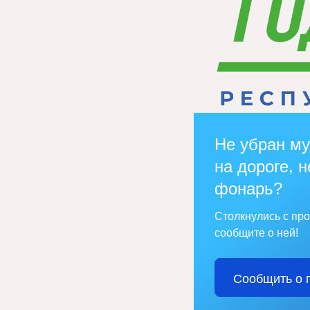
Не убран му
на дороге, н
фонарь?
Столкнулись с пр
сообщите о ней!
Сообщить о 