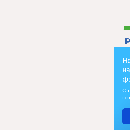
Не
на
ф
Сто
соо