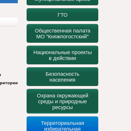
ГТО
Общественная палата
МО "Княжпогостский"
Национальные проекты
в действии
Безопасность
я
населения
рритории
Охрана окружающей
среды и природные
ресурсы
Территориальная
избирательная