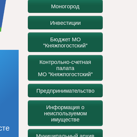
Моногород
Инвестиции
Бюджет МО
"Княжпогостский"
Контрольно-счетная
палата
МО "Княжпогостский"
Предпринимательство
Информация о
неиспользуемом
имуществе
сте
Муниципальный архив