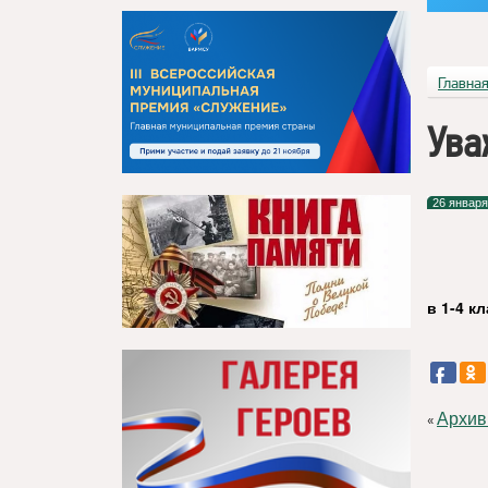
Главна
Ува
26 января
в 1-4 к
Архив
«