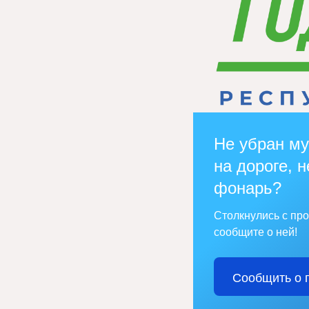
Не убран му
на дороге, н
фонарь?
Столкнулись с пр
сообщите о ней!
Сообщить о 