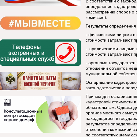
В соответствии с законо
определения кадастровой
рассмотрению споров о р
комиссия).
Результаты определения 
- физическими лицами в 
стоимости затрагивают п
- юридическими лицами в
стоимости затрагивают п
- органами государствен
отношении объектов нед
муниципальной собствен
Оспаривание кадастрово
законодательством поря
Причем для оспаривания
кадастровой стоимости 
обязательным. Однако дл
органов местного самоу
находящегося в государ
результатов определения
отклонения комиссией за
по соответствующему осн