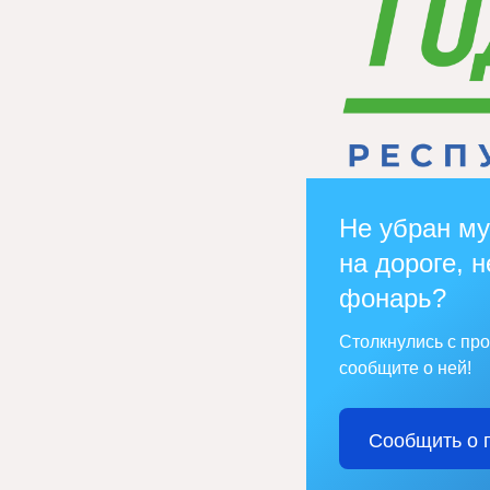
Не убран му
на дороге, н
фонарь?
Столкнулись с пр
сообщите о ней!
Сообщить о 