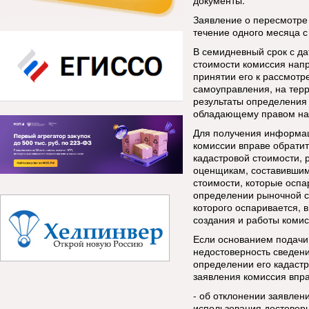
документы.
Заявление о пересмотре
течение одного месяца с
В семидневный срок с да
стоимости комиссия нап
принятии его к рассмотр
самоуправления, на тер
результаты определения 
обладающему правом на 
Для получения информац
комиссии вправе обрати
кадастровой стоимости, 
оценщикам, составившим
стоимости, которые оспа
определении рыночной с
которого оспаривается, 
создания и работы комис
Если основанием подачи
недостоверность сведен
определении его кадастр
заявления комиссия впр
- об отклонении заявлен
использования достовер