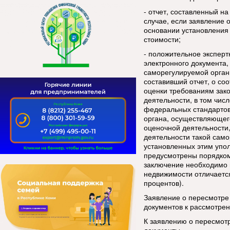
- отчет, составленный н
случае, если заявление 
основании установления
стоимости;
- положительное экспер
электронного документа,
саморегулируемой орган
составивший отчет, о со
оценки требованиям зак
деятельности, в том чис
федеральных стандартов
органа, осуществляющег
оценочной деятельности
деятельности такой само
установленных этим упо
предусмотрены порядком
заключение необходимо п
недвижимости отличается
процентов).
Заявление о пересмотре
документов к рассмотре
К заявлению о пересмотр