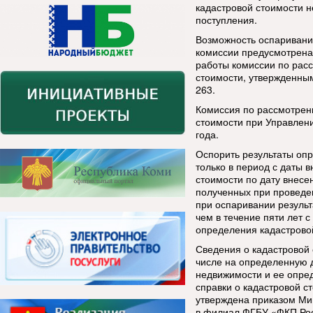
кадастровой стоимости н
поступления.
Возможность оспаривани
комиссии предусмотрена 
работы комиссии по рас
стоимости, утвержденны
263.
Комиссия по рассмотрен
стоимости при Управлен
года.
Оспорить результаты оп
только в период с даты 
стоимости по дату внесе
полученных при проведе
при оспаривании результ
чем в течение пяти лет 
определения кадастрово
Сведения о кадастровой 
числе на определенную д
недвижимости и ее опред
справки о кадастровой с
утверждена приказом Ми
в филиал ФГБУ «ФКП Рос