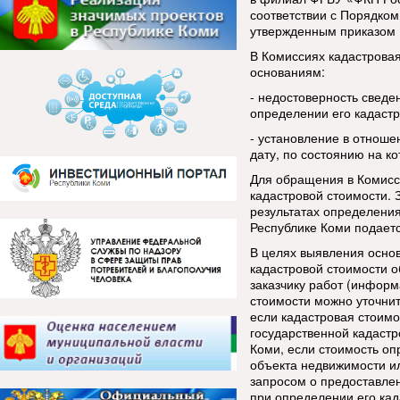
соответствии с Порядком
утвержденным приказом 
В Комиссиях кадастрова
основаниям:
- недостоверность сведе
определении его кадастр
- установление в отноше
дату, по состоянию на к
Для обращения в Комисс
кадастровой стоимости.
результатах определения
Республике Коми подаетс
В целях выявления осно
кадастровой стоимости о
заказчику работ (информ
стоимости можно уточнит
если кадастровая стоим
государственной кадастр
Коми, если стоимость оп
объекта недвижимости ил
запросом о предоставле
при определении его кад