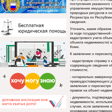
поступления указанного з
управлению имуществом 
природных ресурсов и о
Росреестра по Республи
сведения.
Уточнить, каким образом
(в ходе государственной
кадастрового учета объе
объекта недвижимости) 
Коми.
К заявлению о пересмот
- кадастровую справку о
содержащую сведения об
стоимости;
- нотариально заверенн
правоудостоверяющего д
заявление о пересмотре
правом на объект недви
- документы, подтвержд
недвижимости, использов
случае, если заявление 
основании недостоверно