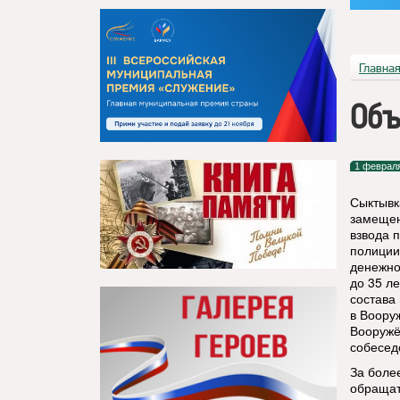
Главна
Объ
1 феврал
Сыктывк
замещен
взвода 
полиции
денежно
до 35 л
состава
в Воору
Вооружё
собесед
За боле
обращат