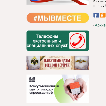
России н
пн-чт. с
Архив
«