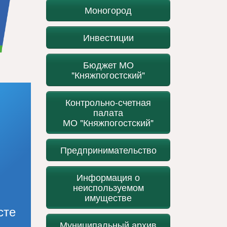
Моногород
Инвестиции
Бюджет МО
"Княжпогостский"
Контрольно-счетная
палата
МО "Княжпогостский"
Предпринимательство
Информация о
неиспользуемом
имуществе
сте
Муниципальный архив