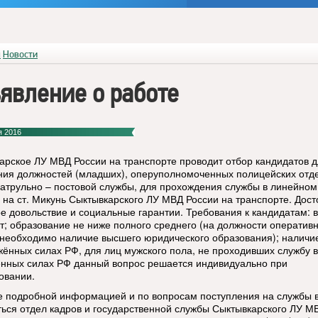
я
Новости
явление о работе
я 2016
арское ЛУ МВД России на транспорте проводит отбор кандидатов 
ия должностей (младших), оперуполномоченных полицейских отд
патрульно – постовой службы, для прохождения службы в линейном
 на ст. Микунь Сыктывкарского ЛУ МВД России на транспорте. Дос
е довольствие и социальные гарантии. Требования к кандидатам: в
ет; образование не ниже полного среднего (на должности оператив
 необходимо наличие высшего юридического образования); наличи
жённых силах РФ, для лиц мужского пола, не проходивших службу в
нных силах РФ данный вопрос решается индивидуально при
овании.
е подробной информацией и по вопросам поступления на службы 
ься отдел кадров и государственной службы Сыктывкарского ЛУ М