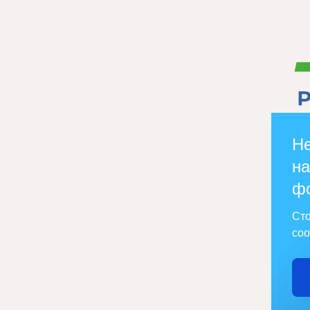
Не
на
ф
Сто
соо