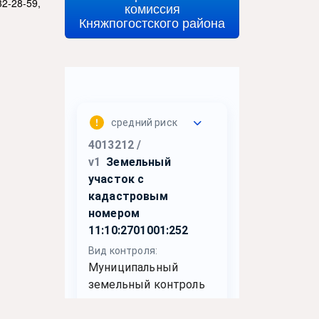
32-28-59,
комиссия
Княжпогостского района