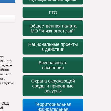
ГТО
Общественная палата
МО "Княжпогостский"
Национальные проекты
в действии
для
ельного
Безопасность
 отделе
населения
тойное
озраст
ного
Охрана окружающей
е службы
среды и природные
ресурсы
в ОВД
Территориальная
ВД
избирательная