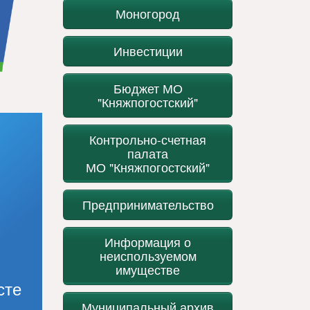
Моногород
Инвестиции
Бюджет МО
"Княжпогостский"
Контрольно-счетная
палата
МО "Княжпогостский"
Предпринимательство
Информация о
неиспользуемом
имуществе
сте
Муниципальный архив