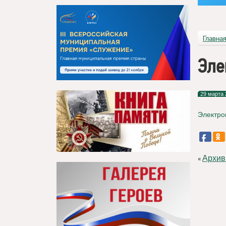
Главна
Эле
29 марта 
Электро
Архив
«