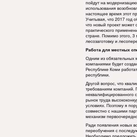
пойдут на модернизацию 
использования возобновл
настоящее время этот пр
Учитывая, что 2017 год 
что новый проект может 
практического применени
стране. Помимо этого, 3
лесозаготовку и лесопер
Работа для местных с
Одним из обязательных 
компаниями будет создан
Республике Коми работат
республики.
Другой вопрос, что квал
требованиям компаний. П
неквалифицированного с
рынок труда высококонку
условиях. Поэтому я пор
совместно с нашими пар
механизм первоочередно
Ради появления новых в
переобучения с последу
Необходимо предложить 