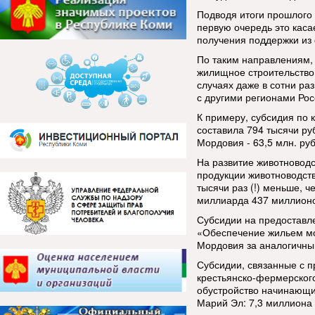
Подводя итоги прошлого 
первую очередь это каса
получения поддержки из
По таким направлениям, 
жилищное строительство,
случаях даже в сотни ра
с другими регионами Рос
К примеру, субсидия по
составила 794 тысячи ру
Мордовия - 63,5 млн. руб
На развитие животноводс
продукции животноводств
тысячи раз (!) меньше, 
миллиарда 437 миллионо
Субсидии на предоставл
«Обеспечение жильем мо
Мордовия за аналогичны
Субсидии, связанные с п
крестьянско-фермерског
обустройство начинающи
Марий Эл: 7,3 миллиона 