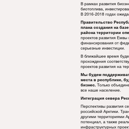
В рамках развития биоэн
биотоплива, инвестирова
В 2016-2018 годах ожида
Правительство Республ
плана создания на баз
района территории оп
проектов развития Емвы 
финансирования от феде
серьезные инвестиции.
В ближайшее время буде
прохождения соответств
проектов развития на те
Мы будем поддерживат
места в республике, б
бизнес.
Только объедине
все наше население.
Интеграция севера Ре
Перспективы развития с
российской Арктики. Тра
другими территориями А
потенциал, а также реал
инфраструктурных проект