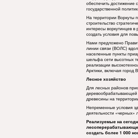
обеспечить достижение с
государственной политик
На территории Воркуты 
строительство стратегич
интересы воркутинцев в 
создать условия для пов
Нами предложено Правит
линии связи (ВОЛС) вдол
населенные пункты приар
шельфа сети высотных т
реализации высокотехнол
Арктики, включая город 
Лесное хозяйство
Для лесных районов при
деревообрабатывающей о
древесины на территории
Непременные условия зде
деятельности «черных» 
Реализуемые на сегод
лесоперерабатывающе
создать более 1 000 н