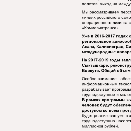
полетов, выход на между
Мы рассматриваем персп
линиях российского само
операционного лизинга 
«Комиавиатранса».
Уже в 2016-2017 годах
региональное авиасоо
Анапа, Калининград, Си
международные авиар
На 2017-2019 годы зап
Сыктывкаре, реконстру
Воркуте. Общий объем 
Особое внимание - обес
информационным техноло
разрабатывает программ
труднодоступных и малон
В рамках программы жи
человек будут обеспеч
доступом ко всем прог
будет реализован уже в э
труднодоступных населе
миллионов рублей.