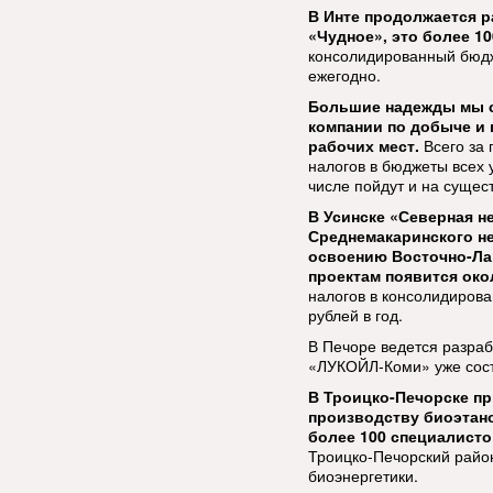
В Инте продолжается 
«Чудное», это более 1
консолидированный бюдж
ежегодно.
Большие надежды мы с
компании по добыче и 
рабочих мест.
Всего за 
налогов в бюджеты всех 
числе пойдут и на сущес
В Усинске «Северная н
Среднемакаринского н
освоению Восточно-Ла
проектам появится око
налогов в консолидиров
рублей в год.
В Печоре ведется разра
«ЛУКОЙЛ-Коми» уже сост
В Троицко-Печорске пр
производству биоэтано
более 100 специалисто
Троицко-Печорский район
биоэнергетики.