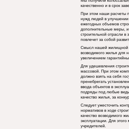
Мы получили колоссальн
качественно и в срок за
При этом наши расчеты 
нужд людей в улучшении
ежегодных объемов строи
дополнительные меры, и
строительной отрасли в 
повлечет за собой разви
Смысл нашей жилищной п
возводимого жилья для н
увеличением гарантийных
Для удешевления строите
массовой. При этом комп
должно взять на себя гос
пренебрегать установле
ввода объектов в эксплу
подряды под любые виды
качество жилья, за конку
Следует ужесточить кон
нормативов в ходе строи
качество возводимого жи
эксплуатации. Для этого
учредителей.