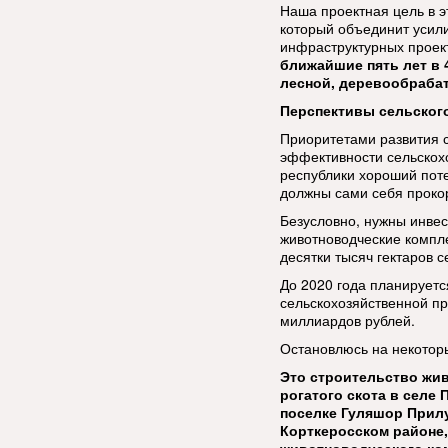
Наша проектная цель в 
который объединит усил
инфраструктурных проек
ближайшие пять лет в 
лесной, деревообраба
Перспективы сельског
Приоритетами развития 
эффективности сельскохо
республики хороший поте
должны сами себя проко
Безусловно, нужны инве
животноводческие компл
десятки тысяч гектаров 
До 2020 года планируетс
сельскохозяйственной п
миллиардов рублей.
Остановлюсь на некоторы
Это строительство жив
рогатого скота в селе
поселке Гуляшор Прилу
Корткеросском районе,