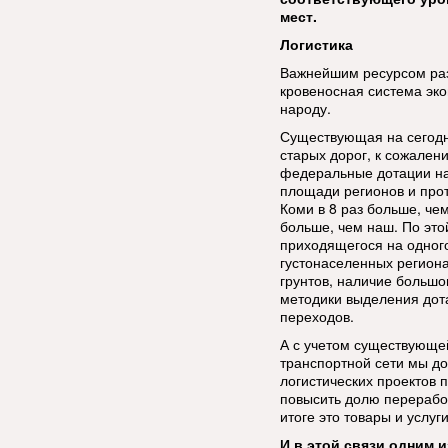
мест.
Логистика
Важнейшим ресурсом разв
кровеносная система эко
народу.
Существующая на сегодн
старых дорог, к сожалени
федеральные дотации на 
площади регионов и прот
Коми в 8 раз больше, че
больше, чем наш. По эт
приходящегося на одного
густонаселенных регион
грунтов, наличие большо
методики выделения дота
переходов.
А с учетом существующе
транспортной сети мы до
логистических проектов 
повысить долю переработ
итоге это товары и услуг
И в этой связи одним 