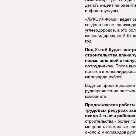
делать акцент на развит
инфраструктуры.
«ЛУКОЙЛ-Коми» ведет ра
создано новое производс
углеводородов, а это бо
консолидированный бюдж
год.
Под Ухтой будет постр
строительства планиру
промышленной эксплуат
сотрудников.
После вых
налогов в консолидиров
миллиарда рублей.
Ведется проектирование
рудопроявления рассыпно
комбината.
Продолжаются работы п
трудовых ресурсах заво
около 4 тысяч рабочих
строительства - более 1
мощность ежегодные пос
около 2 миллиардов рубл