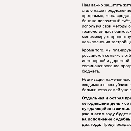
Нам важно защитить жите
стало наше предложение
программе, когда средст
банк на депозитный счёт,
используя свои методы о
технология даст банковс
минимизирует процентную 
невыполнения застройщи
Кроме того, мы планиру
российской семьи», в от
инженерной и дорожной и
софинансирование прогр
бюджета.
Реализация намеченных 
вводимого в республике
большинства семей уже 
Отдельная и острая пр
сегодняшний день - со
нуждающейся в жилье. 
уже в этом году будет
на исполнение судебны
два года.
Предупреждаю 