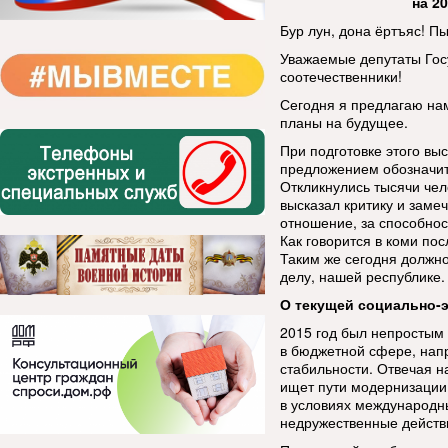
на 2
Бур лун, дона ёртъяс! П
Уважаемые депутаты Гос
соотечественники!
Сегодня я предлагаю нам
планы на будущее.
При подготовке этого вы
предложением обозначит
Откликнулись тысячи чел
высказал критику и заме
отношение, за способнос
Как говорится в коми пос
Таким же сегодня должно
делу, нашей республике.
О текущей социально-
2015 год был непростым 
в бюджетной сфере, нап
стабильности. Отвечая н
ищет пути модернизации
в условиях международны
недружественные действ