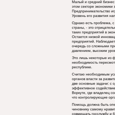
Малый и средний бизнес 
этом секторе экономики 
Предпринимательство иг
Уровень его развития на
Однако есть проблема, с
страны, - это отрицател
таких предприятий в эко
Остается низкой инновац
предприятий. Наблюдаетс
очередь со сложными пр
давлением, высоким уро
Это лишь некоторые из 
необходимость пересмот
республике.
Считаю необходимым уси
органов власти за развит
две основные задачи: с о
эффективное содействие 
Воркуте, где владелец с
что контролирующие орг
Помощь должна быть опе
чиновнику самому нравит
совмещать госслужбу и би