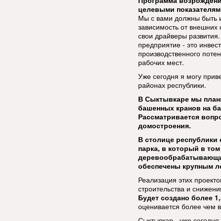
Программа возрождения
целевыми показателями
Мы с вами должны быть 
зависимость от внешних 
свои драйверы развития.
предприятие - это инвес
производственного поте
рабочих мест.
Уже сегодня я могу приве
районах республики.
В Сыктывкаре мы план
башенных кранов на б
Рассматривается вопро
домостроения.
В столице республики 
парка, в который в то
деревообрабатывающий
обеспечены крупным л
Реализация этих проект
строительства и снижени
Будет создано более 1,
оценивается более чем в
Сыктывкар - уже сегодня