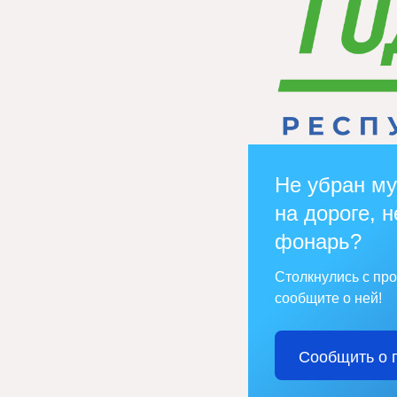
Не убран му
на дороге, н
фонарь?
Столкнулись с пр
сообщите о ней!
Сообщить о 