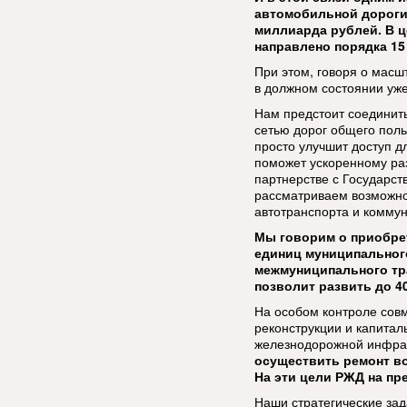
автомобильной дороги 
миллиарда рублей. В ц
направлено порядка 15
При этом, говоря о масш
в должном состоянии уж
Нам предстоит соединить
сетью дорог общего поль
просто улучшит доступ 
поможет ускоренному раз
партнерстве с Государст
рассматриваем возможнос
автотранспорта и комму
Мы говорим о приобрет
единиц муниципального
межмуниципального тр
позволит развить до 4
На особом контроле сов
реконструкции и капита
железнодорожной инфра
осуществить ремонт во
На эти цели РЖД на пр
Наши стратегические зад