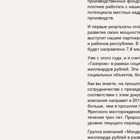
производственных фондо
плотнее работать с наш
потенциала местных кадр
производств.
И первые результаты это
развитие своих мощносте
выступит нашим партнер
и районов республики. В
будет направлено 7,8 ми
Уже с этого года, и я с
«Газпром» в рамках соци
миллиардов рублей. Эти 
социальных объектов, бл
Как вы знаете, на прошл
сотрудничестве с прези
соответствии с этим док
компания направит в 2016
больше, чем в прошлом г
Ярегского месторождения
течение трех лет. Приро
уровню текущего период
Группа компаний «Монди
миллиарда рублей в разв