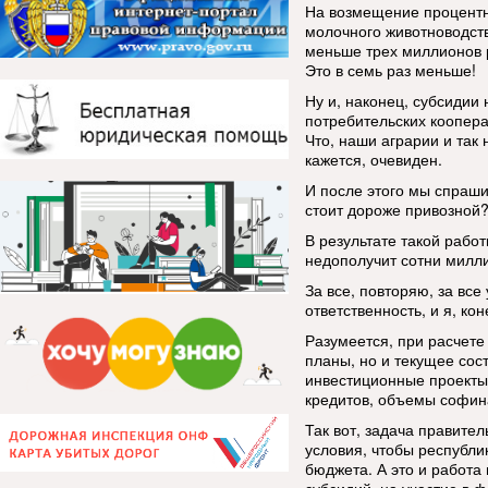
На возмещение процентн
молочного животноводств
меньше трех миллионов р
Это в семь раз меньше!
Ну и, наконец, субсидии
потребительских коопера
Что, наши аграрии и так
кажется, очевиден.
И после этого мы спраш
стоит дороже привозной
В результате такой работ
недополучит сотни милл
За все, повторяю, за вс
ответственность, и я, ко
Разумеется, при расчете
планы, но и текущее сос
инвестиционные проекты
кредитов, объемы софина
Так вот, задача правител
условия, чтобы республи
бюджета. А это и работа