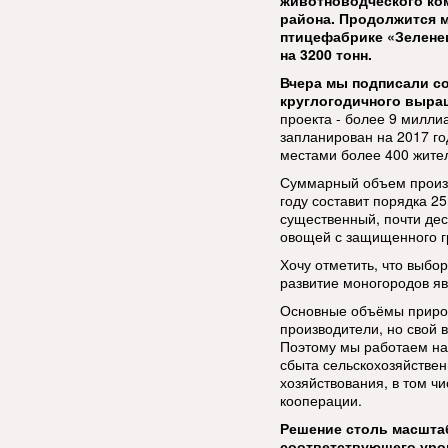
животноводческого ком
района. Продолжится 
птицефабрике «Зелене
на 3200 тонн.
Вчера мы подписали со
круглогодичного выра
проекта - более 9 милли
запланирован на 2017 го
местами более 400 жител
Суммарный объем произво
году составит порядка 25 
существенный, почти дес
овощей с защищенного гр
Хочу отметить, что выбо
развитие моногородов яв
Основные объёмы прирост
производители, но свой 
Поэтому мы работаем на
сбыта сельскохозяйстве
хозяйствования, в том чи
кооперации.
Решение столь масшта
соответствующего уров