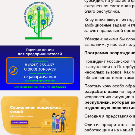
субсидий, на участие в 
ежедневная системная р
благо республики.
Хочу подчеркнуть: из год
амбициозные задачи и гл
за счет правильной орга
Убежден: какими бы сло
выполним, у нас всё полу
Программа возрождени
Президент Российской Ф
выступлении на Петербу
несколько вызовов. Как 
обеспечение темпов экон
Поэтому хочу особо обра
разрабатываем
не пере
исправлению ситуации в 
республики, которая в
отдаленную перспекти
Сегодня я представляю 
Один из приоритетов - п
работающими на нашей 