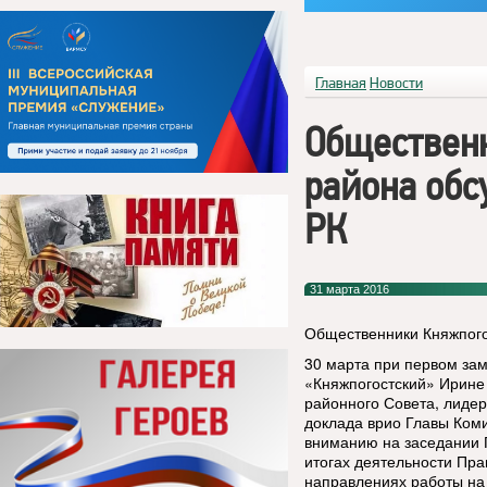
Главная
Новости
Обществен
района обс
РК
31 марта 2016
Общественники Княжпого
30 марта при первом за
«Княжпогостский» Ирине 
районного Совета, лиде
доклада врио Главы Коми
вниманию на заседании Г
итогах деятельности Пра
направлениях работы на 