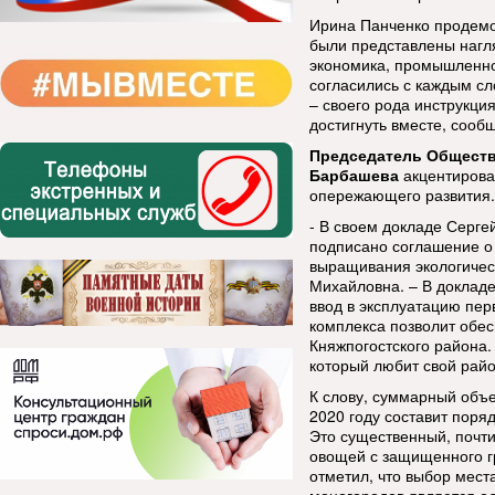
Ирина Панченко продемо
были представлены нагл
экономика, промышленнос
согласились с каждым сл
– своего рода инструкци
достигнуть вместе, сооб
Председатель Обществ
Барбашева
акцентировал
опережающего развития.
- В своем докладе Серге
подписано соглашение о 
выращивания экологичес
Михайловна. – В докладе
ввод в эксплуатацию пер
комплекса позволит обе
Княжпогостского района.
который любит свой райо
К слову, суммарный объе
2020 году составит порядк
Это существенный, почти
овощей с защищенного гр
отметил, что выбор мест