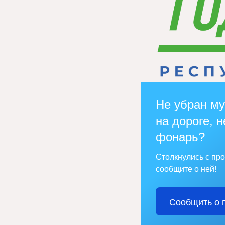
Не убран му
на дороге, н
фонарь?
Столкнулись с пр
сообщите о ней!
Сообщить о 