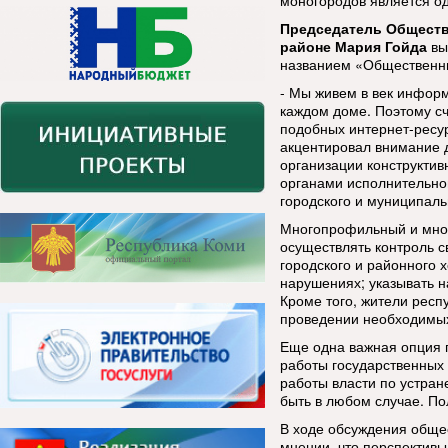
моногородов является од
Председатель Обществ
районе Мария Гойда
вы
названием «Общественн
- Мы живем в век информ
каждом доме. Поэтому с
подобных интернет-ресу
акцентировал внимание д
организации конструктив
органами исполнительно
городского и муниципаль
Многопрофильный и мно
осуществлять контроль с
городского и районного 
нарушениях; указывать н
Кроме того, жители респ
проведении необходимых 
Еще одна важная опция п
работы государственных 
работы власти по устра
быть в любом случае. П
В ходе обсуждения обще
мнении, что перспективы