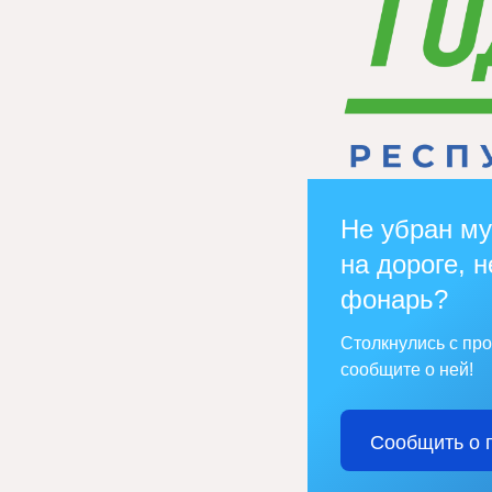
Не убран му
на дороге, н
фонарь?
Столкнулись с пр
сообщите о ней!
Сообщить о 