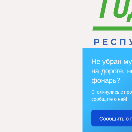
Не убран му
на дороге, н
фонарь?
Столкнулись с пр
сообщите о ней!
Сообщить о 