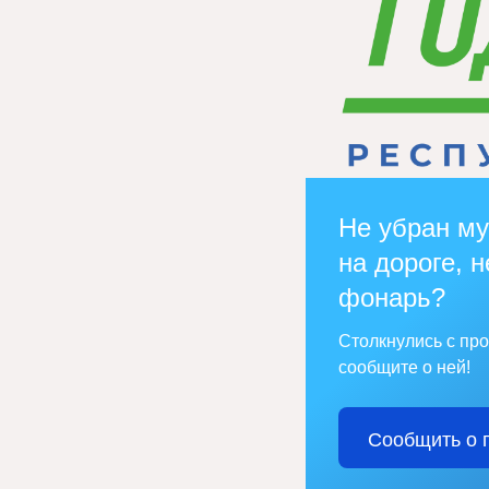
Не убран му
на дороге, н
фонарь?
Столкнулись с пр
сообщите о ней!
Сообщить о 