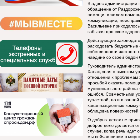
В адрес администрации г
обращение от Раздорожн
помощи: в жилом помеще
коммуникации, неисправн
Васильевне приходилось 
забывая про свое здоров
Действующее законодате
расходовать бюджетные 
собственности частного 
наедине со своей бедой 
Руководитель администр
Халак, зная о высоком у
отношении к проблемам 
просьбой оказать помощ
муниципального района 
ошибся. Совместными ус
туалетной, но и в ванно
канализационные коммун
облицовка поверхностей
О добрых делах не прин
доброе дело делается от
случае, когда речь идет
мы сейчас живем в мирно