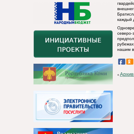
гвардей
внешнег
Братисл
каждый 
Одновре
северо-
предпол
рубежах
нашим в
Архив
«