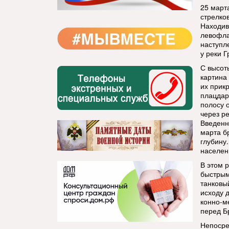
25 март
стрелко
Находив
левофла
наступл
у реки Г
С высот
картина
их прик
плацдар
полосу 
через р
Введенн
марта б
глубину
населен
В этом 
быстрым
танковы
исходу 
конно-м
перед Б
Непосре