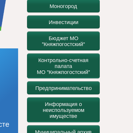
Моногород
Инвестиции
Бюджет МО
"Княжпогостский"
Контрольно-счетная
палата
МО "Княжпогостский"
Предпринимательство
Информация о
неиспользуемом
имуществе
сте
Муниципальный архив