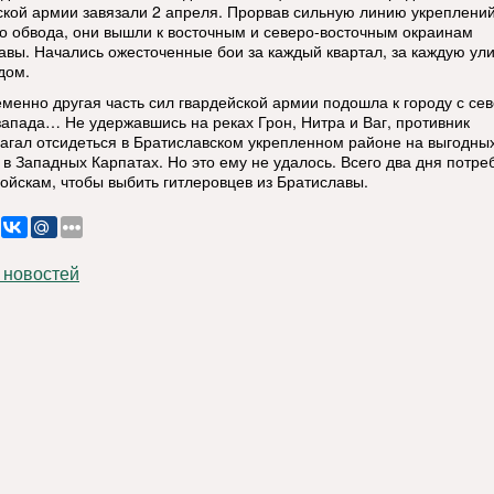
ской армии завязали 2 апреля. Прорвав сильную линию укреплени
о обвода, они вышли к восточным и северо-восточным окраинам
авы. Начались ожесточенные бои за каждый квартал, за каждую ули
дом.
менно другая часть сил гвардейской армии подошла к городу с сев
запада… Не удержавшись на реках Грон, Нитра и Ваг, противник
агал отсидеться в Братиславском укрепленном районе на выгодны
 в Западных Карпатах. Но это ему не удалось. Всего два дня потре
ойскам, чтобы выбить гитлеровцев из Братиславы.
 новостей