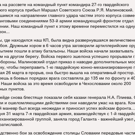
а на рассвете на командный пункт командира 27-го гвардейского
вого корпуса прибыл Маршал Советского Союза Р.Я. Малиновский.
шимся на направлении главного удара частям этого корпуса совме
нговыми соединениями 53-й армии командующий фронтом отдал 
ении. Наш командный пункт к этому времени переместился на одну
рон...
ы, где находился наш КП, была видна развернувшаяся величествен
 боя. Дружным хором в 6 часов утра заговорили артиллерийские ор
рытием пошли в атаку батальоны. Наши войска начали захватывать
м на другом берегу. Войска первого эшелона успешно прорывали 
обороны. Малиновский отдал приказ о наводке дополнительных мо
еку, чтобы переправить 1-ю гвардейскую конно-механизированную г
ая 26 марта в прорыв, она быстро вышла на оперативный простор.
решь в боевых порядках врага составляла до 135 км по фронту и 40
. Наши войска за это время освободили в Чехословакии около 200
ных пунктов.
рейде снова блестяще показали себя казаки генерала Н.А. Плиева.
и и ошеломляющими действиями они наводили ужас на врага. Кон
й маневр был всегда неожидан и приносил успех войскам фронта…
дня 31 марта 7-я гвардейская армия, взаимодействуя с 1-й гвардей
еханизированной группой, заняла город Галанта - важнейший узел 
ратиславой.
дственно бои за освобождение столицы Словакии передовые части