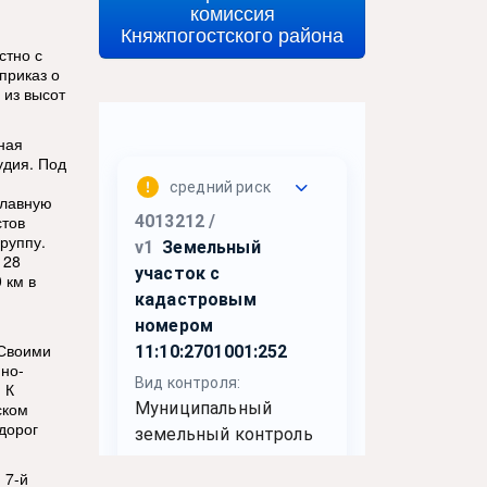
комиссия
Княжпогостского района
стно с
приказ о
 из высот
ная
удия. Под
главную
стов
руппу.
 28
 км в
 Своими
но-
 К
ском
дорог
 7-й