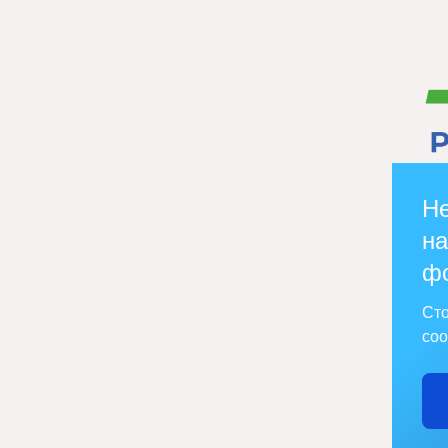
Не
на
ф
Сто
соо