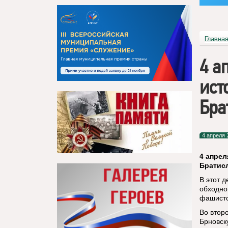
Главна
4 а
ист
Бра
4 апреля 
4 апрел
Братис
В этот д
обходно
фашистс
Во втор
Брновск