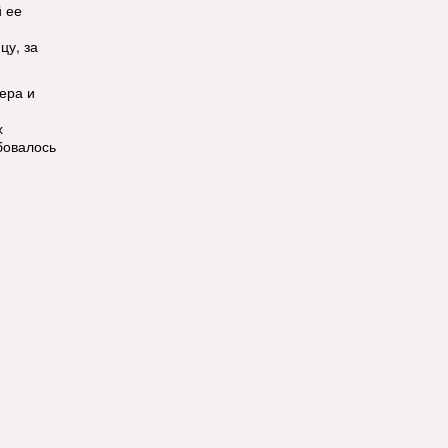
й ее
цу, за
ера и
х
бовалось