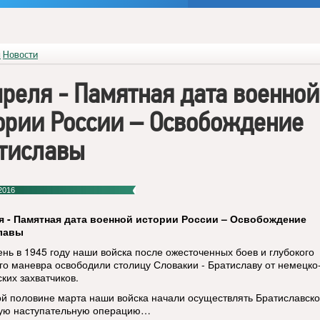
я
Новости
преля - Памятная дата военной
ории России – Освобождение
тиславы
2016
я - Памятная дата военной истории России – Освобождение
лавы
ень в 1945 году наши войска после ожесточенных боев и глубокого
го маневра освободили столицу Словакии - Братиславу от немецко
ких захватчиков.
ой половине марта наши войска начали осуществлять Братиславско
ую наступательную операцию…